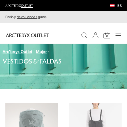
ES
Envío y
devoluciones
gratis
0
Arc'teryx Outlet
Mujer
MUJERE
VESTIDOS & FALDAS
HOMBRE