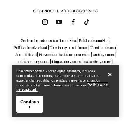
SÍGUENOS EN LAS REDES SOCIALES
Centro de preferencias de cookies
Política de cookies
Política de privacidad
Términos y condiciones
Términos de uso
Accesibilidad
No vender mis datos personales
arcteryx.com
Help
outlet.arcteryx.com
blog.arcteryx.com
leaf.arcteryx.com
https://resale.arcteryx.ca
Arc'teryx - an Amer Sports Brand
Utilizamos cookies y tecnologías similares, incluidas
tecnologías de terceros, para mejorar y personalizar tu
experiencia, respaldar los análisis y mostrarte anuncios
Política de
relevantes. Obtén más información en nuestra
privacidad.
Continua
r