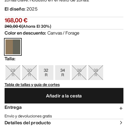
El diseño
:
2025
168,00 €
240,00 €
(
Ahorra El
30
%)
Color en descuento
:
Canvas / Forage
Talla
:
28
30
32
34
36
38
R
R
R
R
R
R
Tabla de tallas y guía de cortes
Añadir a la cesta
Entrega
Envío y devoluciones gratis
Detalles del producto