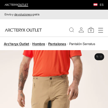
ES
Envío y
devoluciones
gratis
0
Arc'teryx Outlet
Hombre
Pantalones
Pantalón Serratus
MUJERE
1
/
8
HOMBRE