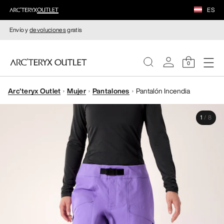
ES
Envío y
devoluciones
gratis
0
Arc'teryx Outlet
Mujer
Pantalones
Pantalón Incendia
MUJERE
1
/
8
HOMBRE