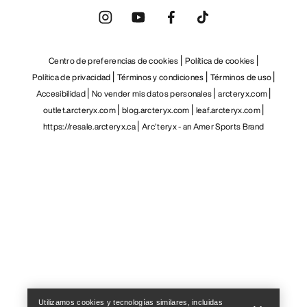
Centro de preferencias de cookies
Política de cookies
Política de privacidad
Términos y condiciones
Términos de uso
Accesibilidad
No vender mis datos personales
arcteryx.com
outlet.arcteryx.com
blog.arcteryx.com
leaf.arcteryx.com
https://resale.arcteryx.ca
Arc'teryx - an Amer Sports Brand
Help
Utilizamos cookies y tecnologías similares, incluidas