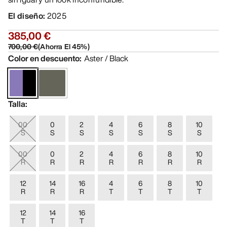
El diseño
:
2025
385,00 €
700,00 €
(
Ahorra El
45
%)
Color en descuento
:
Aster / Black
Talla
:
00
0
2
4
6
8
10
S
S
S
S
S
S
S
00
0
2
4
6
8
10
R
R
R
R
R
R
R
12
14
16
4
6
8
10
R
R
R
T
T
T
T
12
14
16
T
T
T