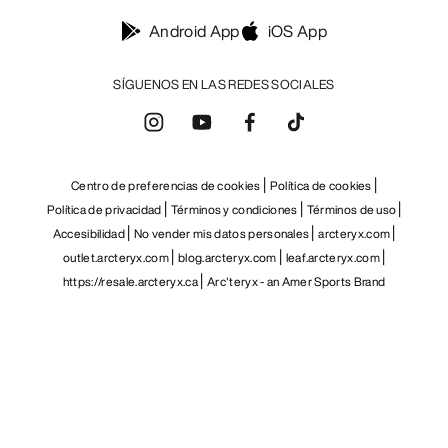
Android App
iOS App
SÍGUENOS EN LAS REDES SOCIALES
Centro de preferencias de cookies
Política de cookies
Política de privacidad
Términos y condiciones
Términos de uso
Accesibilidad
No vender mis datos personales
arcteryx.com
outlet.arcteryx.com
blog.arcteryx.com
leaf.arcteryx.com
https://resale.arcteryx.ca
Arc'teryx - an Amer Sports Brand