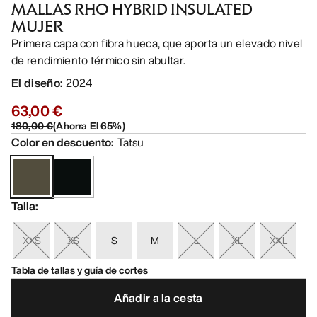
MALLAS RHO HYBRID INSULATED
MUJER
Primera capa con fibra hueca, que aporta un elevado nivel
de rendimiento térmico sin abultar.
El diseño
:
2024
63,00 €
180,00 €
(
Ahorra El
65
%)
Color en descuento
:
Tatsu
Talla
:
XXS
XS
S
M
L
XL
XXL
Tabla de tallas y guía de cortes
Añadir a la cesta