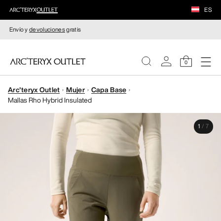
ES
Envío y
devoluciones
gratis
0
Arc'teryx Outlet
Mujer
Capa Base
MUJERE
Mallas Rho Hybrid Insulated
HOMBRE
1
/
7