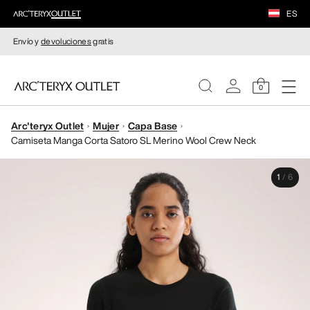
ES
Envío y
devoluciones
gratis
0
Arc'teryx Outlet
Mujer
Capa Base
MUJERE
Camiseta Manga Corta Satoro SL Merino Wool Crew Neck
HOMBRE
1
/
6