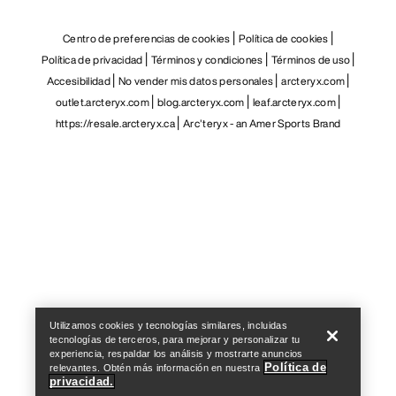
Centro de preferencias de cookies
Política de cookies
Política de privacidad
Términos y condiciones
Términos de uso
Accesibilidad
No vender mis datos personales
arcteryx.com
outlet.arcteryx.com
blog.arcteryx.com
leaf.arcteryx.com
https://resale.arcteryx.ca
Arc'teryx - an Amer Sports Brand
Help
Utilizamos cookies y tecnologías similares, incluidas
tecnologías de terceros, para mejorar y personalizar tu
experiencia, respaldar los análisis y mostrarte anuncios
Política de
relevantes. Obtén más información en nuestra
privacidad.