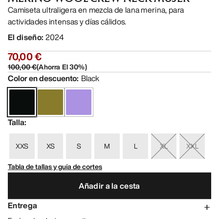
Camiseta ultraligera en mezcla de lana merina, para
actividades intensas y días cálidos.
El diseño
:
2024
70,00 €
100,00 €
(
Ahorra El
30
%)
Color en descuento
:
Black
Talla
:
XXS
XS
S
M
L
XL
XXL
Tabla de tallas y guía de cortes
Añadir a la cesta
Entrega