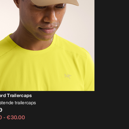
rd Trailercaps
stende trailercaps
0
0
-
€30.00