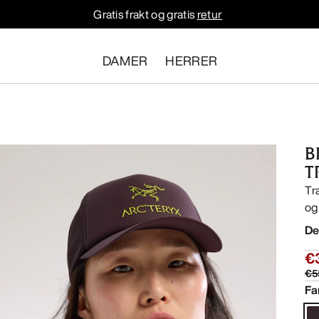
Gratis frakt og gratis
retur
DAMER
HERRER
B
T
Tr
og
De
€
€5
Fa