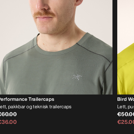
Performance Trailercaps
Bird Wo
ett, pakkbar og teknisk trailercaps
Lett, pu
€60.00
€50.0
€36.00
€25.0