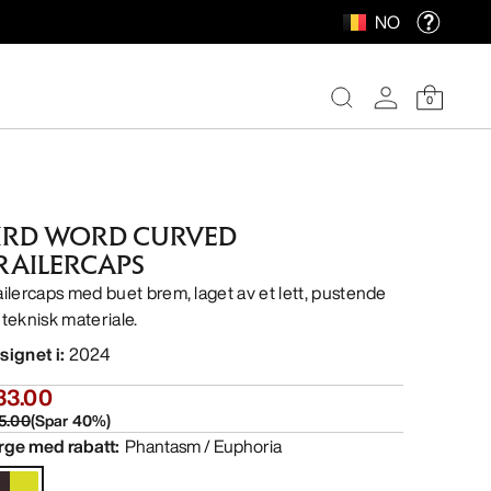
NO
0
IRD WORD CURVED
RAILERCAPS
ailercaps med buet brem, laget av et lett, pustende
 teknisk materiale.
signet i
:
2024
33.00
5.00
(
Spar
40
%)
rge med rabatt
:
Phantasm / Euphoria