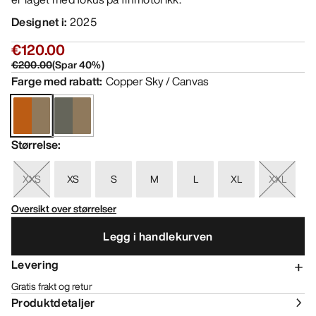
Designet i
:
2025
€120.00
€200.00
(
Spar
40
%)
Farge med rabatt
:
Copper Sky / Canvas
Størrelse
:
XXS
XS
S
M
L
XL
XXL
Oversikt over størrelser
Legg i handlekurven
Levering
Gratis frakt og retur
Produktdetaljer