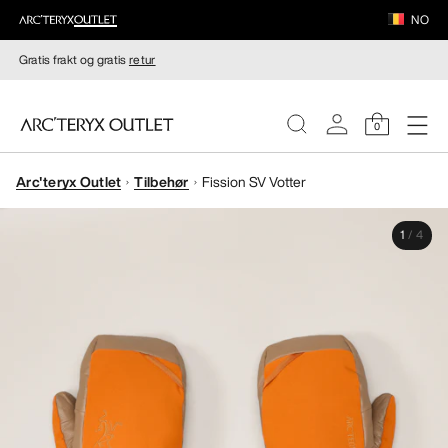
NO
Gratis frakt og gratis
retur
0
Arc'teryx Outlet
Tilbehør
Fission SV Votter
DAMER
1
/
4
HERRER