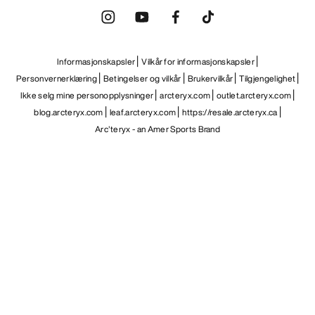
Informasjonskapsler
Vilkår for informasjonskapsler
Personvernerklæring
Betingelser og vilkår
Brukervilkår
Tilgjengelighet
Ikke selg mine personopplysninger
arcteryx.com
outlet.arcteryx.com
blog.arcteryx.com
leaf.arcteryx.com
https://resale.arcteryx.ca
Arc'teryx - an Amer Sports Brand