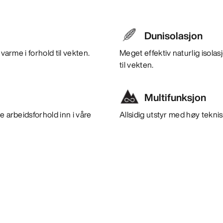
Dunisolasjon
varme i forhold til vekten.
Meget effektiv naturlig isola
til vekten.
Multifunksjon
e arbeidsforhold inn i våre
Allsidig utstyr med høy teknisk