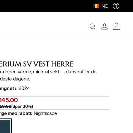
NO
0
ERIUM SV VEST HERRE
erlegen varme, minimal vekt — dunvest for de
ldeste dagene.
signet i
:
2024
245.00
50.00
(
Spar
30
%)
rge med rabatt
:
Nightscape