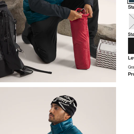
St
St
Le
Gra
Pr