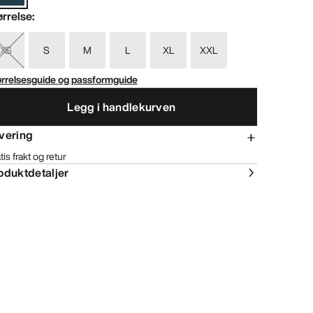
ørrelse
:
XS
S
M
L
XL
XXL
ørrelsesguide og passformguide
Legg i handlekurven
vering
tis frakt og retur
oduktdetaljer