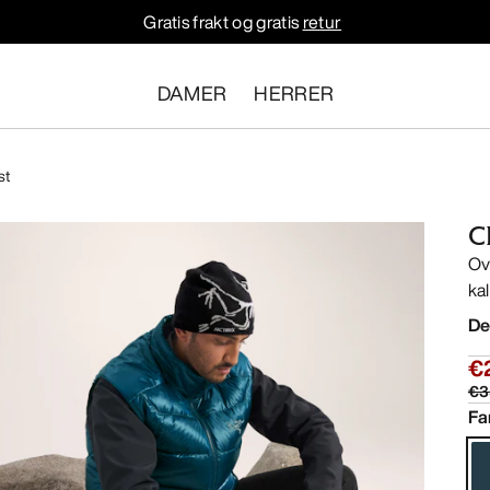
Gratis frakt og gratis
retur
DAMER
HERRER
st
C
Ov
ka
De
€
€3
Fa