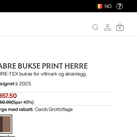
NO
0
ABRE BUKSE PRINT HERRE
RE-TEX bukse for villmark og skianlegg.
signet i
:
2025
357.50
50.00
(
Spar
45
%)
rge med rabatt
:
Carob Grottoflage
ørrelse
: