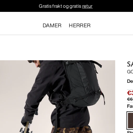
Gratis frakt og gratis
retur
DAMER
HERRER
S
GO
De
€
€6
Fa
St