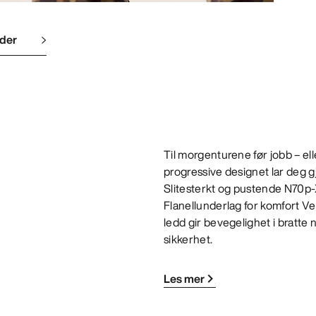
lder
Til morgenturene før jobb – ell
progressive designet lar deg gjø
Slitesterkt og pustende N70p-
Flanellunderlag for komfort Ve
ledd gir bevegelighet i bratt
sikkerhet.
Les mer