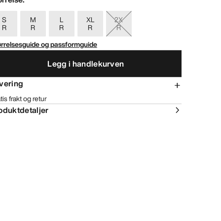
S
M
L
XL
2X
R
R
R
R
R
ørrelsesguide og passformguide
Legg i handlekurven
vering
tis frakt og retur
oduktdetaljer