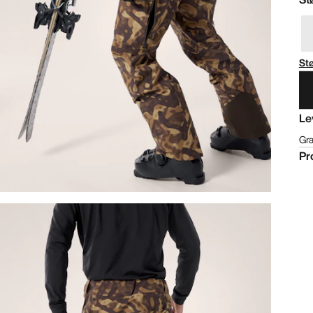
St
Le
Gra
Pr