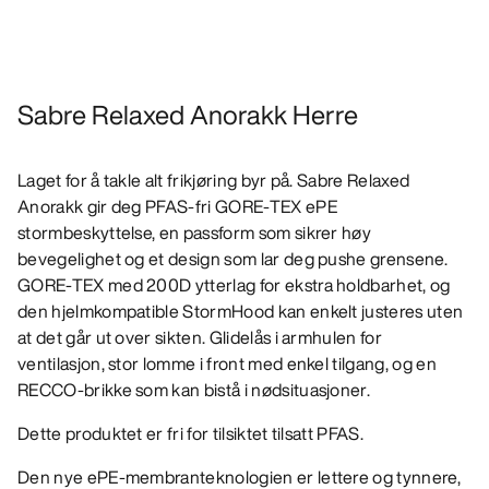
Sabre Relaxed Anorakk Herre
Laget for å takle alt frikjøring byr på. Sabre Relaxed
Anorakk gir deg PFAS-fri GORE-TEX ePE
stormbeskyttelse, en passform som sikrer høy
bevegelighet og et design som lar deg pushe grensene.
GORE-TEX med 200D ytterlag for ekstra holdbarhet, og
den hjelmkompatible StormHood kan enkelt justeres uten
at det går ut over sikten. Glidelås i armhulen for
ventilasjon, stor lomme i front med enkel tilgang, og en
RECCO-brikke som kan bistå i nødsituasjoner.
Dette produktet er fri for tilsiktet tilsatt PFAS.
Den nye ePE-membranteknologien er lettere og tynnere,