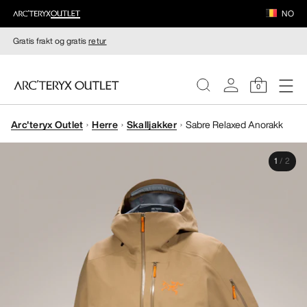
NO
Gratis frakt og gratis
retur
0
Arc'teryx Outlet
Herre
Skalljakker
Sabre Relaxed Anorakk
DAMER
1
/
2
HERRER