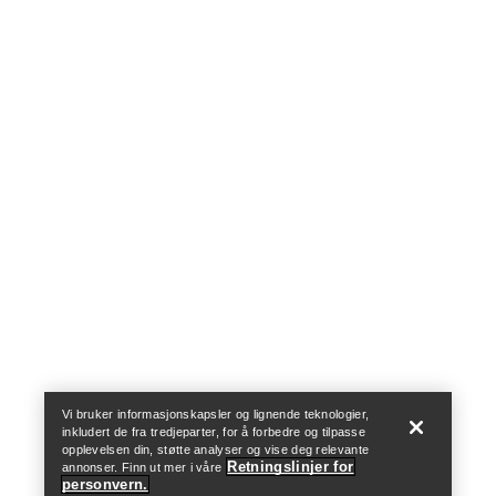
Help
Vi bruker informasjonskapsler og lignende teknologier,
inkludert de fra tredjeparter, for å forbedre og tilpasse
opplevelsen din, støtte analyser og vise deg relevante
Retningslinjer for
annonser. Finn ut mer i våre
personvern.