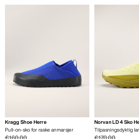
Kragg Shoe Herre
Norvan LD 4 Sko H
Pull-on-sko for raske anmarsjer
Tilpasningsdyktig l
€160.00
€170.00