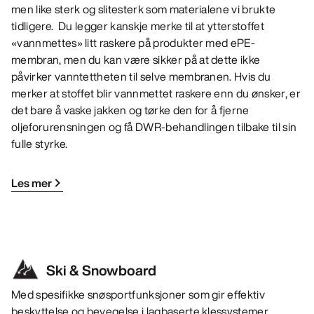
men like sterk og slitesterk som materialene vi brukte
tidligere. Du legger kanskje merke til at ytterstoffet
«vannmettes» litt raskere på produkter med ePE-
membran, men du kan være sikker på at dette ikke
påvirker vanntettheten til selve membranen. Hvis du
merker at stoffet blir vannmettet raskere enn du ønsker, er
det bare å vaske jakken og tørke den for å fjerne
oljeforurensningen og få DWR-behandlingen tilbake til sin
fulle styrke.
Les mer
Ski & Snowboard
Med spesifikke snøsportfunksjoner som gir effektiv
beskyttelse og bevegelse i lagbaserte klessystemer.