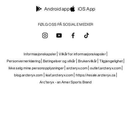
Android app
iOS App
FØLG OSS PÅ SOSIALE MEDIER
Informasjonskapsler
Vilkår for informasjonskapsler
Personvernerklæring
Betingelser og vilkår
Brukervilkår
Tilgjengelighet
Ikke selg mine personopplysninger
arcteryx.com
outlet.arcteryx.com
blog.arcteryx.com
leaf.arcteryx.com
https://resale.arcteryx.ca
Arc'teryx - an Amer Sports Brand