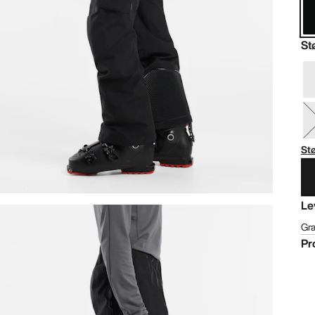
St
St
Le
Gra
Pr