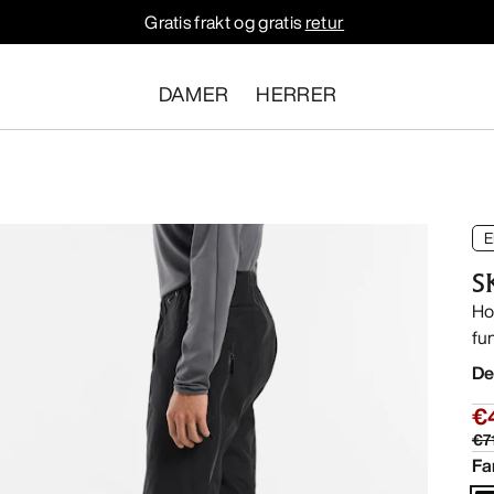
Gratis frakt og gratis
retur
DAMER
HERRER
E
S
Ho
fu
De
€
€7
Fa