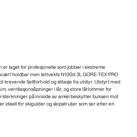
 er laget for profesjonelle som jobber i ekstreme
av svært holdbar men lettvekts N100d 3L GORE-TEX PRO
krevende fjellforhold og slitasje fra utstyr. Utstyrt med
m, ventilasjonsåpninger i lår, og store lårlommer for
rsterkninger på innside av ankel beskytter buksen mot
er ideell for skiguider og skipatruljer som ser etter en
.