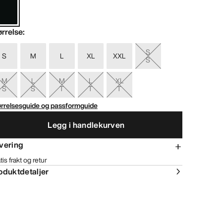
ørrelse
:
S
S
M
L
XL
XXL
S
M
L
M
L
XL
S
S
T
T
T
ørrelsesguide og passformguide
Legg i handlekurven
vering
tis frakt og retur
oduktdetaljer