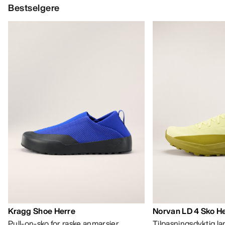
Bestselgere
Kragg Shoe Herre
Norvan LD 4 Sko H
Pull-on-sko for raske anmarsjer
Tilpasningsdyktig l