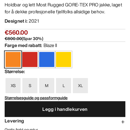
Holdbar og lett Most Rugged GORE-TEX PRO jakke, laget
for å dekke profesjonelle fjellfolks allsidige behov.
Designet i
:
2021
€560.00
€800.00
(
Spar
30
%)
Farge med rabatt
:
Blaze II
Størrelse
:
XS
S
M
L
XL
Størrelsesguide og passformguide
Legg i handlekurven
Levering
Gratis frakt og retur