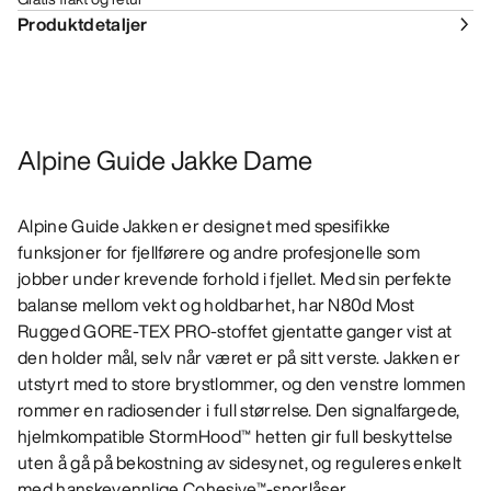
Produktdetaljer
Alpine Guide Jakke Dame
Alpine Guide Jakken er designet med spesifikke
funksjoner for fjellførere og andre profesjonelle som
jobber under krevende forhold i fjellet. Med sin perfekte
balanse mellom vekt og holdbarhet, har N80d Most
Rugged GORE-TEX PRO-stoffet gjentatte ganger vist at
den holder mål, selv når været er på sitt verste. Jakken er
utstyrt med to store brystlommer, og den venstre lommen
rommer en radiosender i full størrelse. Den signalfargede,
hjelmkompatible StormHood™ hetten gir full beskyttelse
uten å gå på bekostning av sidesynet, og reguleres enkelt
med hanskevennlige Cohesive™-snorlåser.