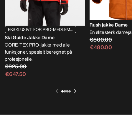
Rush jakke Dame
EKSKLUSIVT FOR PRO-MEDLEM...
En slitesterk damejak
Ski Guide Jakke Dame
€800.00
GORE-TEX PRO-jakke med alle
€480.00
funksjoner, spesielt beregnet på
profesjonelle.
€925.00
€647.50