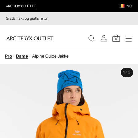
NO
Gratis frakt og gratis
retur
0
Pro
Dame
Alpine Guide Jakke
DAMER
1
/
3
HERRER