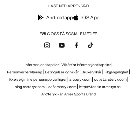
LAST NED APPEN VÅR
Android app
iOS App
FØLG OSS PÅ SOSIALE MEDIER
Informasjonskapsler
Vilkår for informasjonskapsler
Personvernerklæring
Betingelser og vilkår
Brukervilkår
Tilgjengelighet
Ikke selg mine personopplysninger
arcteryx.com
outlet.arcteryx.com
blog.arcteryx.com
leaf.arcteryx.com
https://resale.arcteryx.ca
Arc'teryx - an Amer Sports Brand