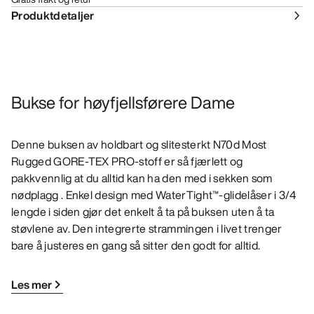
Produktdetaljer
Bukse for høyfjellsførere Dame
Denne buksen av holdbart og slitesterkt N70d Most
Rugged GORE-TEX PRO-stoff er så fjærlett og
pakkvennlig at du alltid kan ha den med i sekken som
nødplagg . Enkel design med WaterTight™-glidelåser i 3/4
lengde i siden gjør det enkelt å ta på buksen uten å ta
støvlene av. Den integrerte strammingen i livet trenger
bare å justeres en gang så sitter den godt for alltid.
Les mer