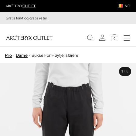
NO
Gratis frakt og gratis
retur
0
Pro
Dame
Bukse For Høyfjellsførere
DAMER
1
/
8
HERRER