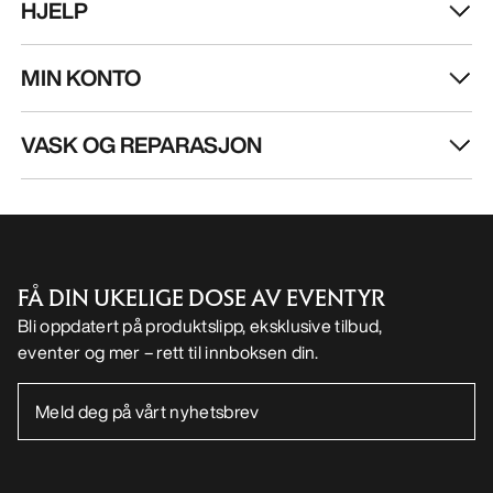
NO
Hjelp
LAST NED APPEN VÅR
Android app
iOS App
FØLG OSS PÅ SOSIALE MEDIER
Informasjonskapsler
Vilkår for informasjonskapsler
Personvernerklæring
Betingelser og vilkår
Brukervilkår
Tilgjengelighet
Ikke selg mine personopplysninger
arcteryx.com
outlet.arcteryx.com
blog.arcteryx.com
leaf.arcteryx.com
https://resale.arcteryx.ca
Arc'teryx - an Amer Sports Brand