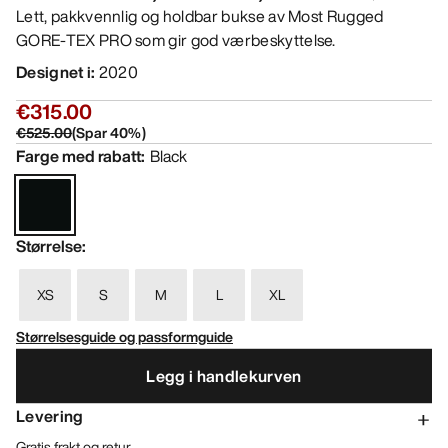
Lett, pakkvennlig og holdbar bukse av Most Rugged
GORE-TEX PRO som gir god værbeskyttelse.
Designet i
:
2020
€315.00
€525.00
(
Spar
40
%)
Farge med rabatt
:
Black
Størrelse
:
XS
S
M
L
XL
Størrelsesguide og passformguide
Legg i handlekurven
Levering
Gratis frakt og retur