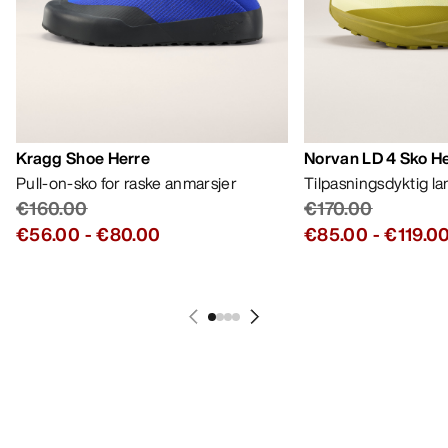
MIN KONTO
VASK OG REPARASJON
FÅ DIN UKELIGE DOSE AV EVENTYR
Bli oppdatert på produktslipp, eksklusive tilbud,
eventer og mer – rett til innboksen din.