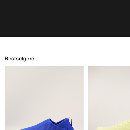
Kragg Shoe Herre
Norvan LD 4 Sko H
Pull-on-sko for raske anmarsjer
Tilpasningsdyktig l
€160.00
€170.00
€56.00
-
€80.00
€85.00
-
€119.0
HJELP