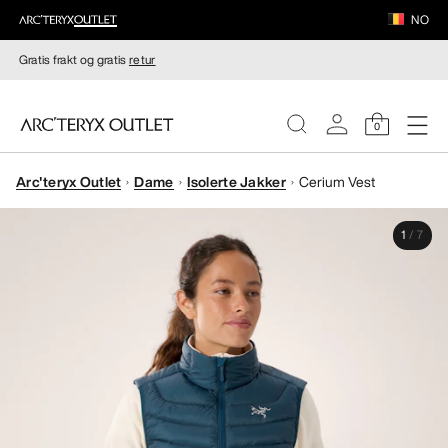
NO
Gratis frakt og gratis
retur
0
Arc'teryx Outlet
Dame
Isolerte Jakker
Cerium Vest
DAMER
1
/
7
HERRER