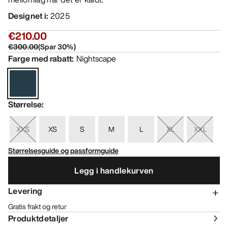
Designet i
:
2025
€210.00
€300.00
(
Spar
30
%)
Farge med rabatt
:
Nightscape
Størrelse
:
XXS
XS
S
M
L
XL
XXL
Størrelsesguide og passformguide
Legg i handlekurven
Levering
Gratis frakt og retur
Produktdetaljer