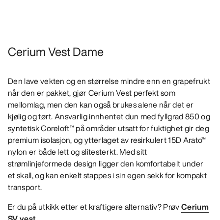
Cerium Vest Dame
Den lave vekten og en størrelse mindre enn en grapefrukt
når den er pakket, gjør Cerium Vest perfekt som
mellomlag, men den kan også brukes alene når det er
kjølig og tørt. Ansvarlig innhentet dun med fyllgrad 850 og
syntetisk Coreloft™ på områder utsatt for fuktighet gir deg
premium isolasjon, og ytterlaget av resirkulert 15D Arato™
nylon er både lett og slitesterkt. Med sitt
strømlinjeformede design ligger den komfortabelt under
et skall, og kan enkelt stappes i sin egen sekk for kompakt
transport.
Er du på utkikk etter et kraftigere alternativ? Prøv
Cerium
SV vest
.