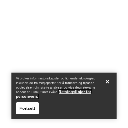
Help
Vi bruker informasjonskapsler og lignende teknologier,
inkludert de fra tredjeparter, for å forbedre og tilpasse
opplevelsen din, støtte analyser og vise deg relevante
Retningslinjer for
annonser. Finn ut mer i våre
personvern.
Fortsett