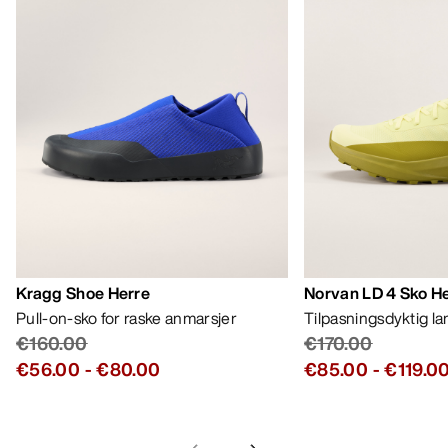
Kragg Shoe Herre
Norvan LD 4 Sko H
Pull-on-sko for raske anmarsjer
Tilpasningsdyktig l
€160.00
€170.00
€56.00
-
€80.00
€85.00
-
€119.0