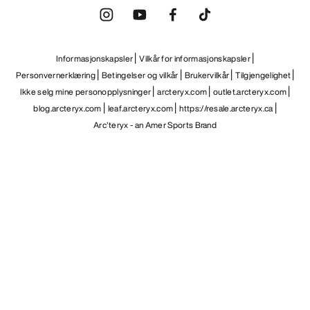
Informasjonskapsler
Vilkår for informasjonskapsler
Personvernerklæring
Betingelser og vilkår
Brukervilkår
Tilgjengelighet
Ikke selg mine personopplysninger
arcteryx.com
outlet.arcteryx.com
blog.arcteryx.com
leaf.arcteryx.com
https://resale.arcteryx.ca
Arc'teryx - an Amer Sports Brand