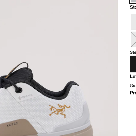
St
Stø
Le
Gra
Pr