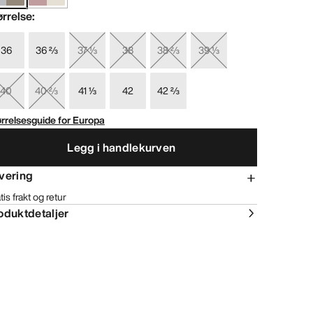
ørrelse
:
36
36 ⅔
37 ⅓
38
38 ⅔
39 ⅓
40
40 ⅔
41 ⅓
42
42 ⅔
rrelsesguide for Europa
Legg i handlekurven
vering
tis frakt og retur
oduktdetaljer