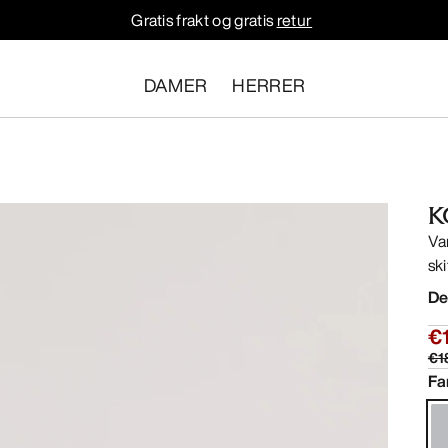
Gratis frakt og gratis
retur
DAMER
HERRER
K
Va
sk
De
€
€1
Fa