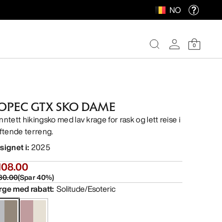
NO
0
OPEC GTX SKO DAME
nntett hikingsko med lav krage for rask og lett reise i
iftende terreng.
signet i
:
2025
108.00
80.00
(
Spar
40
%)
rge med rabatt
:
Solitude/Esoteric