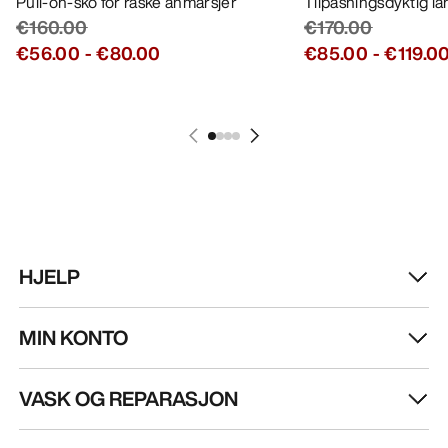
Pull-on-sko for raske anmarsjer
Tilpasningsdyktig l
€160.00
€170.00
€56.00
-
€80.00
€85.00
-
€119.0
HJELP
MIN KONTO
VASK OG REPARASJON