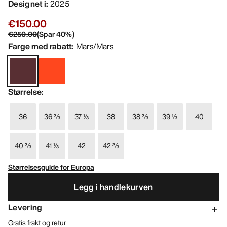
Designet i
:
2025
€150.00
€250.00
(
Spar
40
%)
Farge med rabatt
:
Mars/Mars
Størrelse
:
36
36 ⅔
37 ⅓
38
38 ⅔
39 ⅓
40
40 ⅔
41 ⅓
42
42 ⅔
Størrelsesguide for Europa
Legg i handlekurven
Levering
Gratis frakt og retur