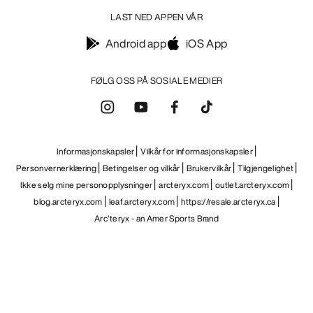
LAST NED APPEN VÅR
Android app
iOS App
FØLG OSS PÅ SOSIALE MEDIER
Informasjonskapsler
Vilkår for informasjonskapsler
Personvernerklæring
Betingelser og vilkår
Brukervilkår
Tilgjengelighet
Ikke selg mine personopplysninger
arcteryx.com
outlet.arcteryx.com
blog.arcteryx.com
leaf.arcteryx.com
https://resale.arcteryx.ca
Arc'teryx - an Amer Sports Brand