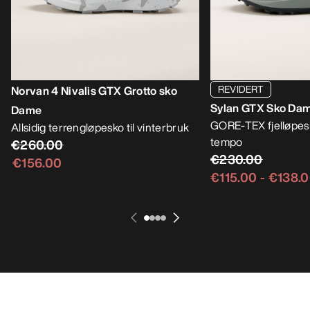
REVIDERT
Norvan 4 Nivalis GTX Grotto sko
Sylan GTX Sko Da
Dame
GORE-TEX fjelløpesk
Allsidig terrengløpesko til vinterbruk
tempo
€260.00
€230.00
€156.00
€115.00
-
€138.