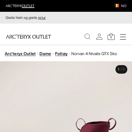
NO
Gratis frakt og gratis
retur
0
Arc'teryx Outlet
Dame
Fottøy
Norvan 4 Nivalis GTX Sko
DAMER
1
/
5
HERRER