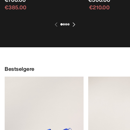
REVIDERT
Alpha fôret bukse Dame
Vår varmeste bukse laget spesielt til
Gamma MX Bukse
slalåmbakken
Vår varmeste Gamma
€700.00
€300.00
€385.00
€210.00