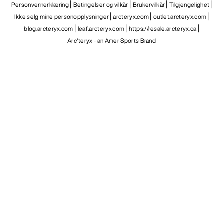
NO
Hjelp
LAST NED APPEN VÅR
Android app
iOS App
FØLG OSS PÅ SOSIALE MEDIER
Informasjonskapsler
Vilkår for informasjonskapsler
Personvernerklæring
Betingelser og vilkår
Brukervilkår
Tilgjengelighet
Ikke selg mine personopplysninger
arcteryx.com
outlet.arcteryx.com
blog.arcteryx.com
leaf.arcteryx.com
https://resale.arcteryx.ca
Arc'teryx - an Amer Sports Brand