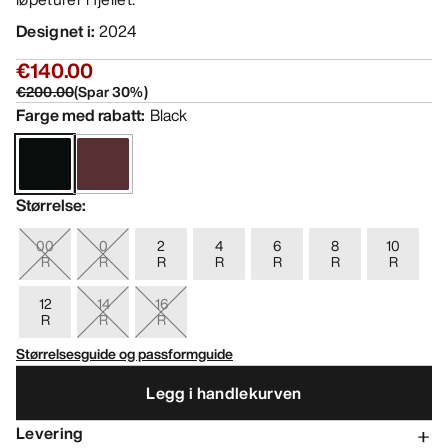
Designet i
:
2024
€140.00
€200.00
(
Spar
30
%)
Farge med rabatt
:
Black
Størrelse
:
00
0
2
4
6
8
10
R
R
R
R
R
R
R
12
14
16
R
R
R
Størrelsesguide og passformguide
Legg i handlekurven
Levering