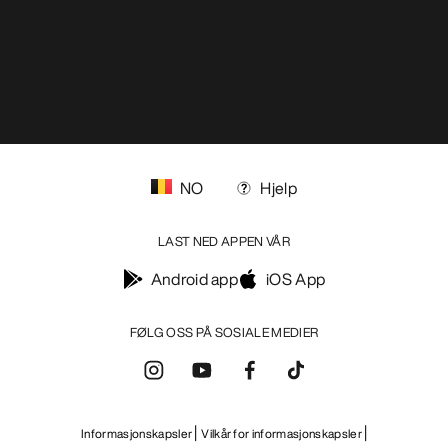
VASK OG REPARASJON
FÅ DIN UKELIGE DOSE AV EVENTYR
Bli oppdatert på produktslipp, eksklusive tilbud,
eventer og mer – rett til innboksen din.