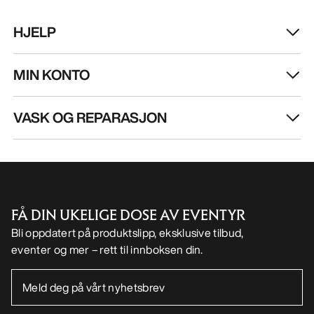
Kragg Shoe Herre
Norvan LD 4 Sko H
Pull-on-sko for raske anmarsjer
Tilpasningsdyktig l
€160.00
€170.00
€56.00
-
€80.00
€85.00
-
€119.0
HJELP
MIN KONTO