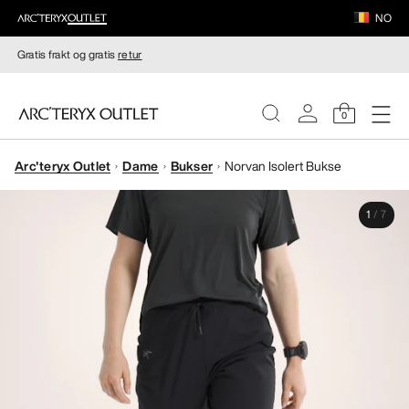
NO
Gratis frakt og gratis
retur
0
Arc'teryx Outlet
Dame
Bukser
Norvan Isolert Bukse
DAMER
1
/
7
HERRER