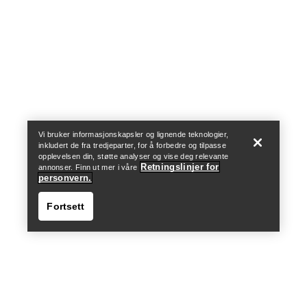
Help
Vi bruker informasjonskapsler og lignende teknologier,
inkludert de fra tredjeparter, for å forbedre og tilpasse
opplevelsen din, støtte analyser og vise deg relevante
Retningslinjer for
annonser. Finn ut mer i våre
personvern.
Fortsett
Help