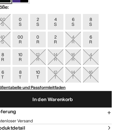
öße
:
00
0
2
4
6
8
S
S
S
S
S
S
10
00
0
2
4
6
S
R
R
R
R
R
8
10
12
14
16
4
R
R
R
R
R
T
6
8
10
12
14
16
T
T
T
T
T
T
ößentabelle und Passformleitfaden
In den Warenkorb
eferung
stenloser Versand
oduktdetail