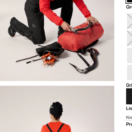
Gr
Gr
Li
Ko
Pr