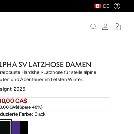
DE
0
LPHA SV LATZHOSE DAMEN
trarobuste Hardshell-Latzhose für steile alpine
uten und Abenteuer im tiefsten Winter.
signt
:
2025
40,00 CA$
0,00 CA$
(
Spare
40
%)
duzierte Farbe
:
Black