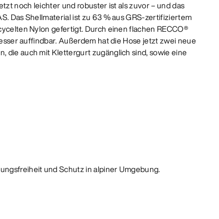
etzt noch leichter und robuster ist als zuvor – und das
S. Das Shellmaterial ist zu 63 % aus GRS-zertifiziertem
cycelten Nylon gefertigt. Durch einen flachen RECCO®
 besser auffindbar. Außerdem hat die Hose jetzt zwei neue
 die auch mit Klettergurt zugänglich sind, sowie eine
ungsfreiheit und Schutz in alpiner Umgebung.