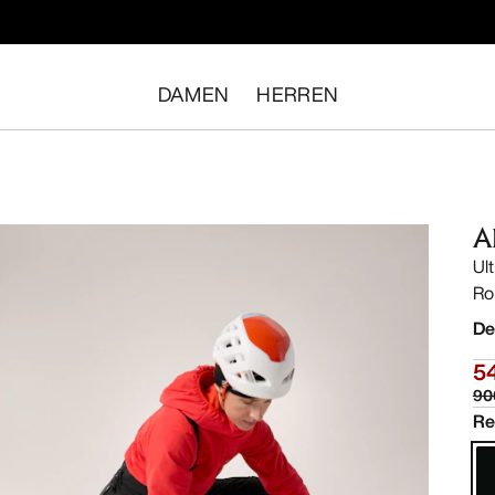
DAMEN
HERREN
A
Ul
Ro
De
5
90
Re