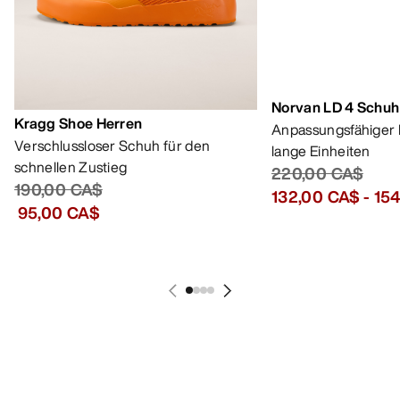
MEIN KONTO
WASCHEN & REPARATUR
HOL DIR DEINE WÖCHENTLICHE
ABENTEUERDOSIS
Erhalte Updates zu Produkt-Drops, exklusiven
Angeboten, Events und mehr – direkt in deinen
Posteingang.