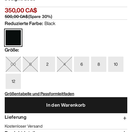
350,00 CA$
500,00 CA$
(
Spare
30
%)
Reduzierte Farbe
:
Black
Größe
:
00
0
2
4
6
8
10
12
Größentabelle und Passformleitfaden
In den Warenkorb
Lieferung
Kostenloser Versand