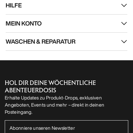
DE
Hilfe
UNSERE APP DOWNLOADEN
Android App
iOS App
FOLGE UNS AUF SOCIAL MEDIA
Cookie-Einstellungen
Cookie-Richtlinien
Datenschutzrichtlinien
Allgemeine Geschäftsbedingungen
Nutzungsbedingungen
Barrierefreiheit
Meine personenbezogenen Daten nicht verkaufen
arcteryx.com
outlet.arcteryx.com
blog.arcteryx.com
leaf.arcteryx.com