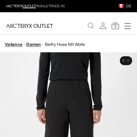
DE
0
Veilance
Damen
Belfry Hose Mit Wolle
DAMEN
1
/
8
HERREN