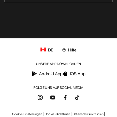
https://resale.arcteryx.ca
Arc'teryx - an Amer Sports Brand