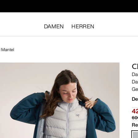
DAMEN
HERREN
 Mantel
C
Da
Da
Ge
De
4
60
Re