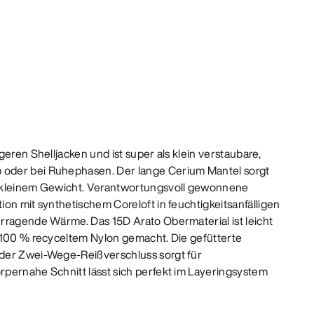
geren Shelljacken und ist super als klein verstaubare,
oder bei Ruhephasen. Der lange Cerium Mantel sorgt
 kleinem Gewicht. Verantwortungsvoll gewonnene
on mit synthetischem Coreloft in feuchtigkeitsanfälligen
rragende Wärme. Das 15D Arato Obermaterial ist leicht
 100 % recyceltem Nylon gemacht. Die gefütterte
der Zwei-Wege-Reißverschluss sorgt für
pernahe Schnitt lässt sich perfekt im Layeringsystem