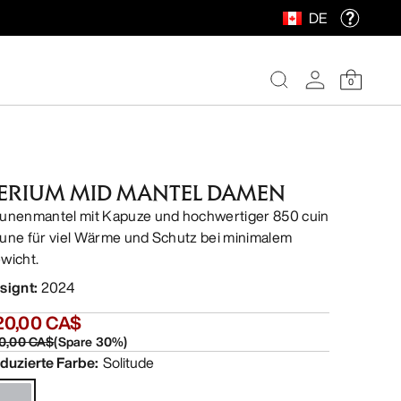
DE
0
ERIUM MID MANTEL DAMEN
unenmantel mit Kapuze und hochwertiger 850 cuin
une für viel Wärme und Schutz bei minimalem
wicht.
signt
:
2024
20,00 CA$
0,00 CA$
(
Spare
30
%)
duzierte Farbe
:
Solitude