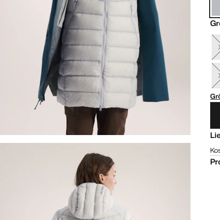
Gr
Gr
Li
Ko
Pr