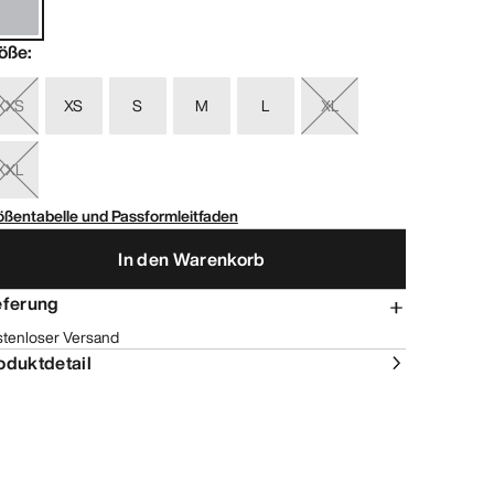
öße
:
XXS
XS
S
M
L
XL
XXL
ößentabelle und Passformleitfaden
In den Warenkorb
eferung
stenloser Versand
oduktdetail