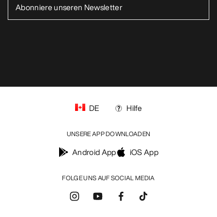
DE
Hilfe
UNSERE APP DOWNLOADEN
Android App
iOS App
FOLGE UNS AUF SOCIAL MEDIA
Cookie-Einstellungen
Cookie-Richtlinien
Datenschutzrichtlinien
Allgemeine Geschäftsbedingungen
Nutzungsbedingungen
Barrierefreiheit
Meine personenbezogenen Daten nicht verkaufen
arcteryx.com
outlet.arcteryx.com
blog.arcteryx.com
leaf.arcteryx.com
https://resale.arcteryx.ca
Arc'teryx - an Amer Sports Brand