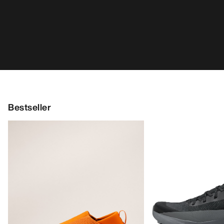
Norvan LD 4 Schuh
Kragg Shoe Herren
Anpassungsfähiger 
Verschlussloser Schuh für den
lange Einheiten
schnellen Zustieg