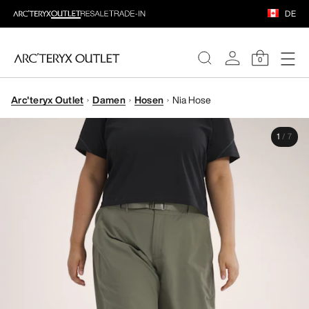
DE
0
Arc'teryx Outlet
Damen
Hosen
Nia Hose
DAMEN
1
/
7
HERREN