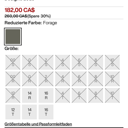
182,00 CA$
260,00 CA$
(
Spare
30
%)
Reduzierte Farbe
:
Forage
Größe
:
00
0
2
4
6
8
10
S
S
S
S
S
S
S
00
0
2
4
6
8
10
R
R
R
R
R
R
R
12
14
16
4
6
8
10
R
R
R
T
T
T
T
12
14
16
T
T
T
Größentabelle und Passformleitfaden