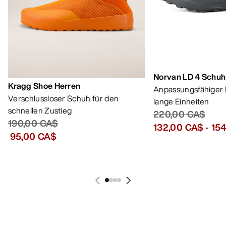
220,00 CA$
190,00 CA$
132,00 CA$
-
15
95,00 CA$
HILFE
MEIN KONTO
WASCHEN & REPARATUR