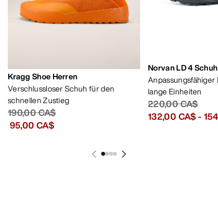
190,00 CA$
132,00 CA$
-
15
95,00 CA$
HILFE
MEIN KONTO
WASCHEN & REPARATUR