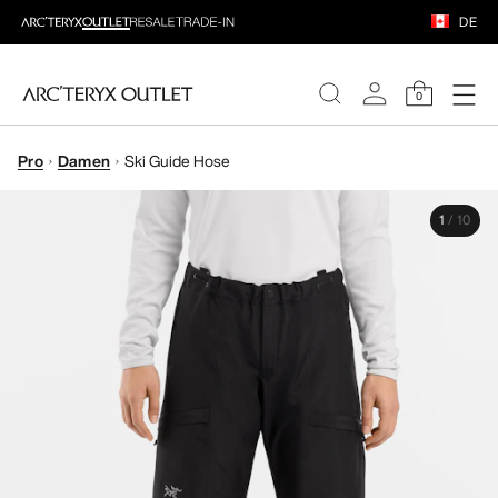
DE
0
Pro
Damen
Ski Guide Hose
DAMEN
1
/
10
HERREN