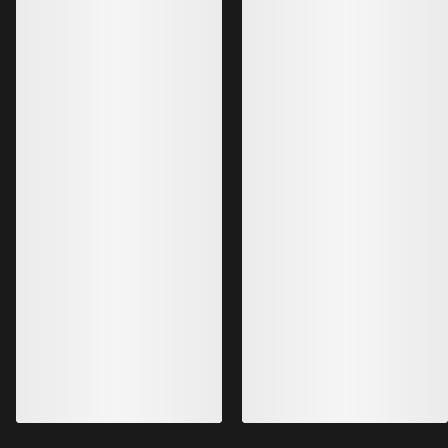
Incendia Hose Damen
Unsere strapazierfähigste
Freeridehose für Damen
900,00 CA$
450,00 CA$
-
495,00 CA$
Bestseller