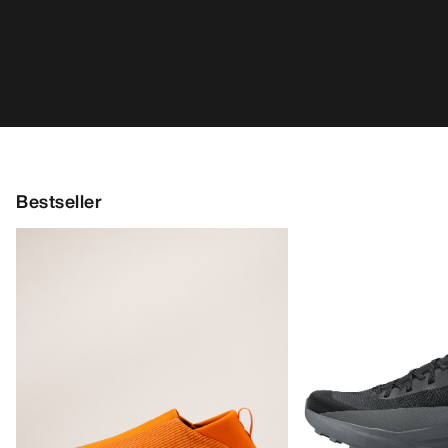
Norvan LD 4 Schuh
Kragg Shoe Herren
Anpassungsfähiger 
Verschlussloser Schuh für den
lange Einheiten
schnellen Zustieg
220,00 CA$