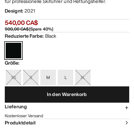
für professionelle Skiführer und Rettungshelfer.
Designt
:
2021
540,00 CA$
900,00 CA$
(
Spare
40
%)
Reduzierte Farbe
:
Black
Größe
:
XS
S
M
L
XL
In den Warenkorb
Lieferung
Kostenloser Versand
Produktdetail