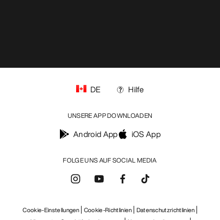
UNSERE APP DOWNLOADEN
Android App
iOS App
FOLGE UNS AUF SOCIAL MEDIA
Cookie-Einstellungen
Cookie-Richtlinien
Datenschutzrichtlinien
Allgemeine Geschäftsbedingungen
Nutzungsbedingungen
Barrierefreiheit
Meine personenbezogenen Daten nicht verkaufen
arcteryx.com
outlet.arcteryx.com
blog.arcteryx.com
leaf.arcteryx.com
https://resale.arcteryx.ca
Arc'teryx - an Amer Sports Brand