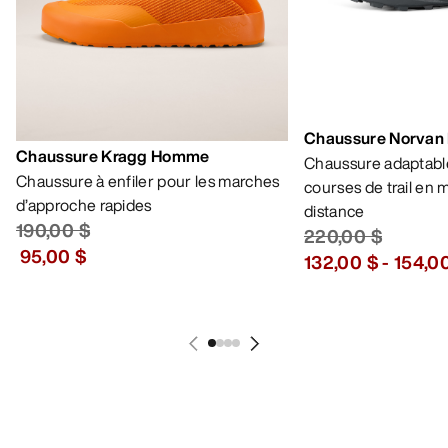
Chaussure Norvan
Chaussure Kragg Homme
Chaussure adaptable
Chaussure à enfiler pour les marches
courses de trail en
d’approche rapides
distance
190,00 $
220,00 $
95,00 $
132,00 $
-
154,0