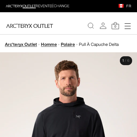
FR
0
Arc'teryx Outlet
Homme
Polaire
Pull À Capuche Delta
FEMME
1
/
6
HOMME