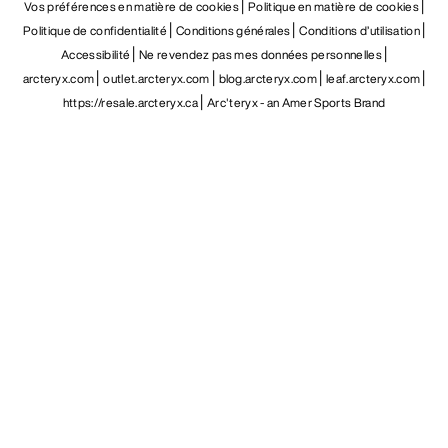
Vos préférences en matière de cookies
Politique en matière de cookies
Politique de confidentialité
Conditions générales
Conditions d’utilisation
Accessibilité
Ne revendez pas mes données personnelles
arcteryx.com
outlet.arcteryx.com
blog.arcteryx.com
leaf.arcteryx.com
https://resale.arcteryx.ca
Arc'teryx - an Amer Sports Brand