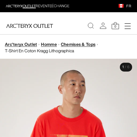
FR
0
Arc'teryx Outlet
Homme
Chemises & Tops
FEMME
T-Shirt En Coton Kragg Lithographica
HOMME
1
/
6