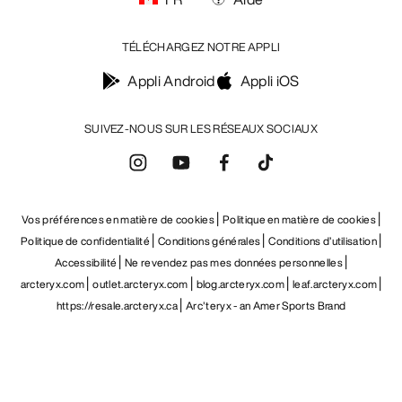
TÉLÉCHARGEZ NOTRE APPLI
Appli Android
Appli iOS
SUIVEZ-NOUS SUR LES RÉSEAUX SOCIAUX
Vos préférences en matière de cookies
Politique en matière de cookies
Politique de confidentialité
Conditions générales
Conditions d’utilisation
Accessibilité
Ne revendez pas mes données personnelles
arcteryx.com
outlet.arcteryx.com
blog.arcteryx.com
leaf.arcteryx.com
https://resale.arcteryx.ca
Arc'teryx - an Amer Sports Brand