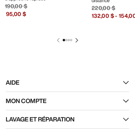
distance
190,00 $
220,00 $
95,00 $
132,00 $
-
154,0
AIDE
MON COMPTE
LAVAGE ET RÉPARATION