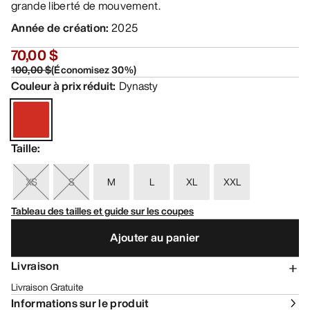
grande liberté de mouvement.
Année de création
:
2025
70,00 $
100,00 $
(
Économisez
30
%)
Couleur à prix réduit
:
Dynasty
Taille
:
XS
S
M
L
XL
XXL
Tableau des tailles et guide sur les coupes
Ajouter au panier
Livraison
Livraison Gratuite
Informations sur le produit