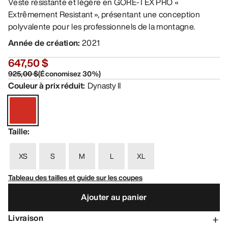
Veste résistante et légère en GORE-TEX PRO «
Extrêmement Resistant », présentant une conception
polyvalente pour les professionnels de la montagne.
Année de création
:
2021
647,50 $
925,00 $
(
Économisez
30
%)
Couleur à prix réduit
:
Dynasty II
Taille
:
XS
S
M
L
XL
Tableau des tailles et guide sur les coupes
Ajouter au panier
Livraison