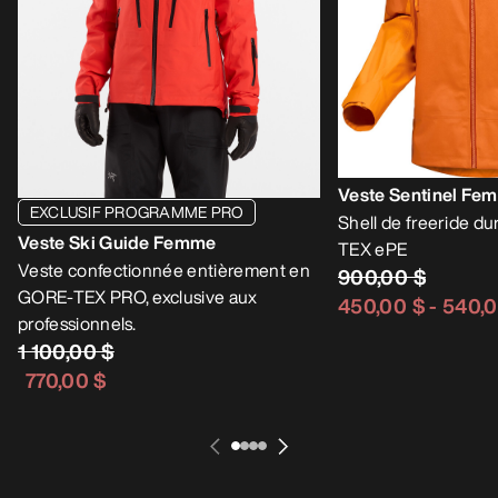
Veste Sentinel Fe
EXCLUSIF PROGRAMME PRO
Shell de freeride d
Veste Ski Guide Femme
TEX ePE
Veste confectionnée entièrement en
900,00 $
GORE-TEX PRO, exclusive aux
450,00 $
-
540,0
professionnels.
1 100,00 $
770,00 $