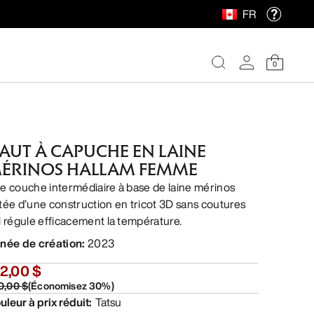
FR
0
AUT À CAPUCHE EN LAINE
ÉRINOS HALLAM FEMME
e couche intermédiaire à base de laine mérinos
tée d’une construction en tricot 3D sans coutures
i régule efficacement la température.
née de création
:
2023
2,00 $
0,00 $
(
Économisez
30
%)
uleur à prix réduit
:
Tatsu