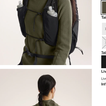
Tai
Tab
Li
Liv
In