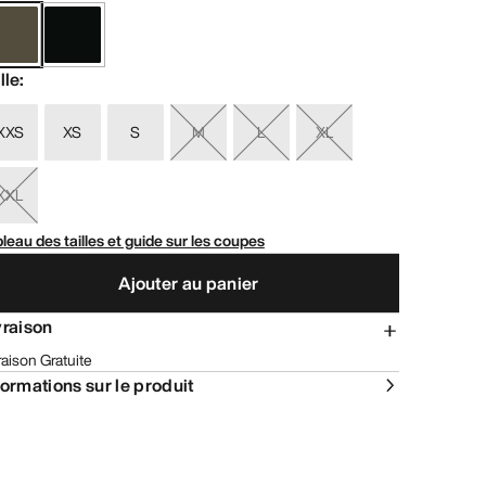
lle
:
XXS
XS
S
M
L
XL
XXL
leau des tailles et guide sur les coupes
Ajouter au panier
vraison
raison Gratuite
formations sur le produit