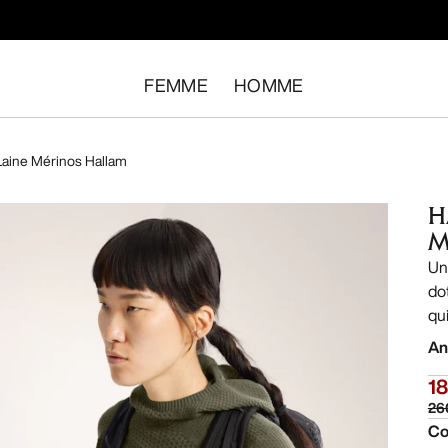
FEMME
HOMME
aine Mérinos Hallam
H
M
Un
do
qu
An
18
26
Co