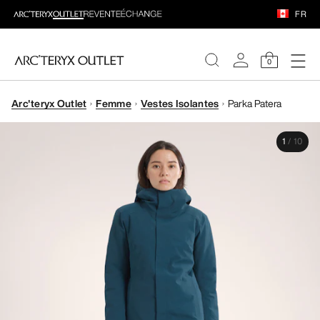
FR
0
Arc'teryx Outlet
Femme
Vestes Isolantes
Parka Patera
FEMME
1
/
10
HOMME