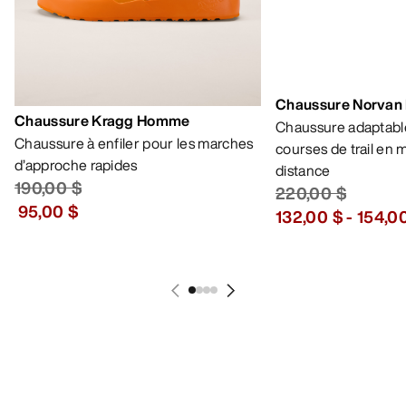
Chaussure Norvan
Chaussure Kragg Homme
Chaussure adaptable
Chaussure à enfiler pour les marches
courses de trail en
d’approche rapides
distance
190,00 $
220,00 $
95,00 $
132,00 $
-
154,0