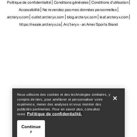
Politique de confidentialité
Conditions générales
Conditions d’utilisation
Accessibilité
Ne revendez pas mes données personnelles
arcteryx.com
outlet.arcteryx.com
blog.arcteryx.com
leaf.arcteryx.com
https://resale.arcteryx.ca
Arc'teryx - an Amer Sports Brand
Help
Nous utilisons des cookies et des technologies similaires, y
compris de tiers, pour améliorer et personnaliser votre
expérience, mener des analyses et vous montrer des
publicités pertinentes. Pour en savoir plus, consultez
Politique de confidentialité.
notre
Continue
r