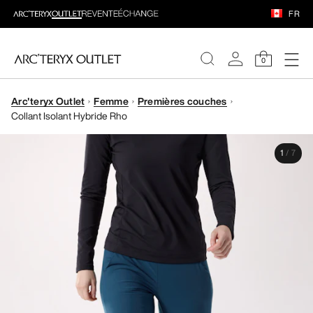
FR
0
Arc'teryx Outlet
Femme
Premières couches
FEMME
Collant Isolant Hybride Rho
HOMME
1
/
7