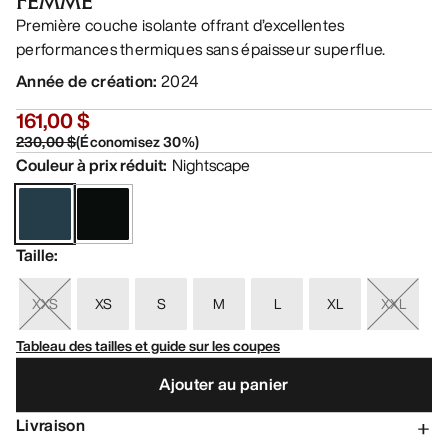
FEMME
Première couche isolante offrant d’excellentes
performances thermiques sans épaisseur superflue.
Année de création
:
2024
161,00 $
230,00 $
(
Économisez
30
%)
Couleur à prix réduit
:
Nightscape
Taille
:
XXS
XS
S
M
L
XL
XXL
Tableau des tailles et guide sur les coupes
Ajouter au panier
Livraison