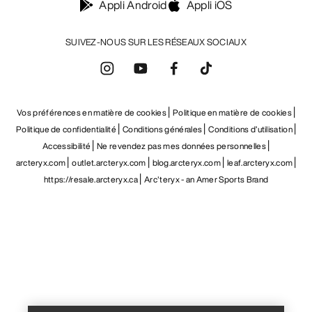
Appli Android
Appli iOS
SUIVEZ-NOUS SUR LES RÉSEAUX SOCIAUX
Vos préférences en matière de cookies
Politique en matière de cookies
Politique de confidentialité
Conditions générales
Conditions d’utilisation
Accessibilité
Ne revendez pas mes données personnelles
arcteryx.com
outlet.arcteryx.com
blog.arcteryx.com
leaf.arcteryx.com
https://resale.arcteryx.ca
Arc'teryx - an Amer Sports Brand