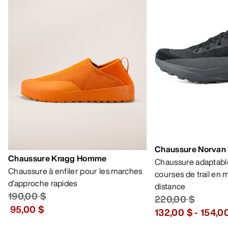
Chaussure Norvan
Chaussure Kragg Homme
Chaussure adaptable
Chaussure à enfiler pour les marches
courses de trail en
d’approche rapides
distance
190,00 $
220,00 $
95,00 $
132,00 $
-
154,0