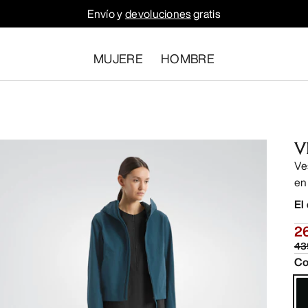
Envío y
devoluciones
gratis
MUJERE
HOMBRE
V
Ve
en
El
2
43
Co