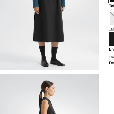
Ta
Tab
En
Env
De