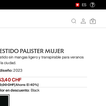
ES
0
ESTIDO PALISTER MUJER
stido sin mangas ligero y transpirable para veranos
 la ciudad.
 diseño
:
2023
63,40 CHF
9,00 CHF
(
Ahorra El
40
%)
lor en descuento
:
Black