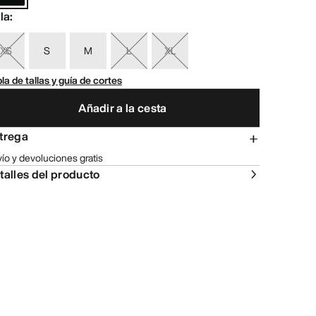
lla
:
XS
S
M
L
XL
la de tallas y guía de cortes
Añadir a la cesta
trega
ío y devoluciones gratis
talles del producto