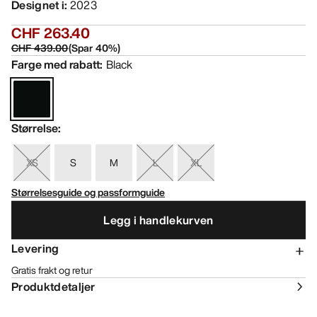
Designet i
:
2023
CHF 263.40
CHF 439.00
(
Spar
40
%)
Farge med rabatt
:
Black
Størrelse
:
XS
S
M
L
XL
Størrelsesguide og passformguide
Legg i handlekurven
Levering
Gratis frakt og retur
Produktdetaljer