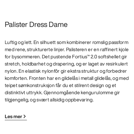
Palister Dress Dame
Luftig og lett. En silhuett som kombinerer romslig passform
med rene, strukturerte linjer. Palisteren er en raffinert kjole
for bysommeren. Det pustende Fortius™ 2.0 softshellet gir
stretch, holdbarhet og drapering, og er laget av resirkulert
nylon. En elastisk nylonfôr gir ekstra struktur og forbedrer
komforten. Fronten har en glidelås i metall glidelås, og med
teipet sømkonstruksjon får du et stilrent design og et
distinktivt uttrykk. Gjennomgående kengurulomme gir
tilgjengelig, og svært allsidig oppbevaring.
Les mer