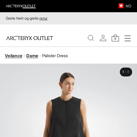
NO
Gratis frakt og gratis
retur
0
Veilance
Dame
Palister Dress
DAMER
1
/
8
HERRER