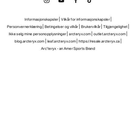
Informasjonskapsler
Vilkår for informasjonskapsler
Personvernerklæring
Betingelser og vilkår
Brukervilkår
Tilgjengelighet
Ikke selg mine personopplysninger
arcteryx.com
outlet.arcteryx.com
blog.arcteryx.com
leaf.arcteryx.com
https://resale.arcteryx.ca
Arc'teryx - an Amer Sports Brand