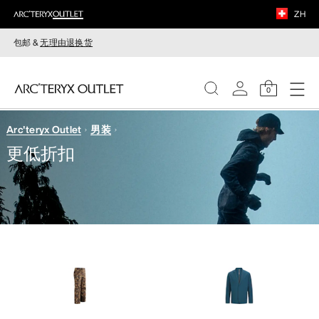
ZH
包邮 &
无理由退换货
0
Arc'teryx Outlet
男装
女装
更低折扣
男装