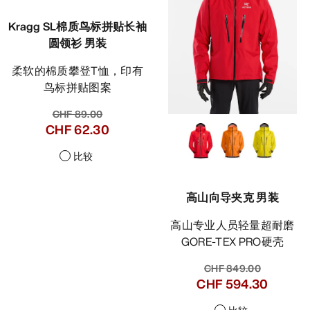
Kragg SL棉质鸟标拼贴长袖
圆领衫 男装
柔软的棉质攀登T恤，印有
鸟标拼贴图案
CHF 89.00
CHF 62.30
比较
高山向导夹克 男装
高山专业人员轻量超耐磨
GORE-TEX PRO硬壳
CHF 849.00
CHF 594.30