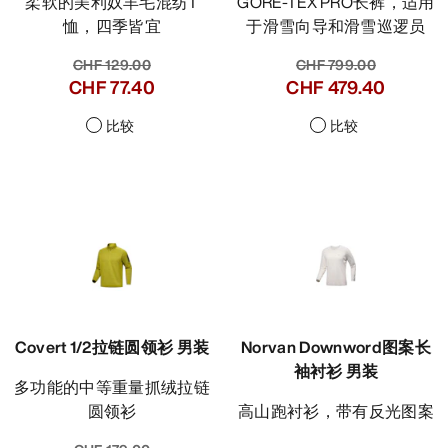
柔软的美利奴羊毛混纺T
GORE-TEX PRO长裤，适用
恤，四季皆宜
于滑雪向导和滑雪巡逻员
CHF 129.00
CHF 799.00
CHF 77.40
CHF 479.40
比较
比较
Covert 1/2拉链圆领衫 男装
Norvan Downword图案长
袖衬衫 男装
多功能的中等重量抓绒拉链
圆领衫
高山跑衬衫，带有反光图案