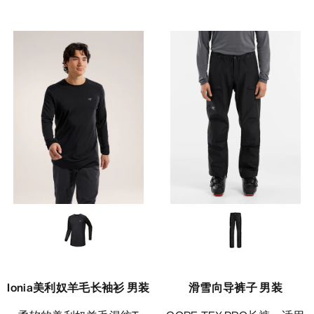
Ionia美利奴羊毛长袖衫 男装
滑雪向导裤子 男装