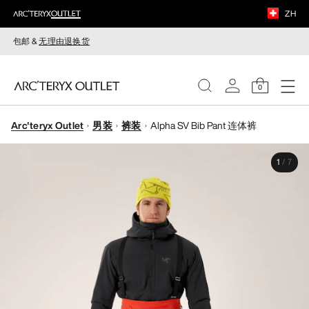
ZH
包邮 &
无理由退换货
0
Arc'teryx Outlet
男装
裤装
Alpha SV Bib Pant 连体裤
女装
1
/
7
男装