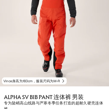
Vince身高为183cm，服装尺码为M-R
ALPHA SV BIB PANT 连体裤 男装
专为陡峭高山线路与严寒冬季任务打造的超耐久硬壳连体
裤。