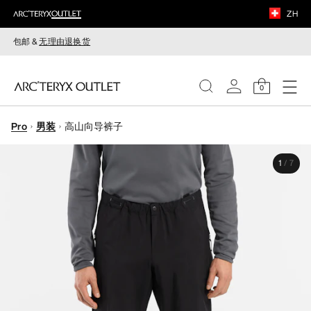
ZH
包邮 &
无理由退换货
0
Pro
男装
高山向导裤子
女装
1
/
7
男装