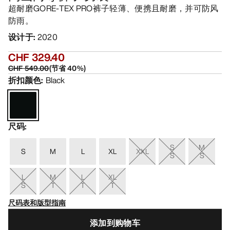
超耐磨GORE-TEX PRO裤子轻薄、便携且耐磨，并可防风
防雨。
设计于
:
2020
CHF 329.40
CHF 549.00
(
节省
40
%)
折扣颜色
:
Black
尺码
:
S
M
S
M
L
XL
XXL
S
S
L
M
L
XL
S
T
T
T
尺码表和版型指南
添加到购物车