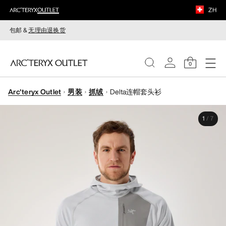
ZH
包邮 &
无理由退换货
0
Arc'teryx Outlet
男装
抓绒
Delta连帽套头衫
女装
1
/
7
男装