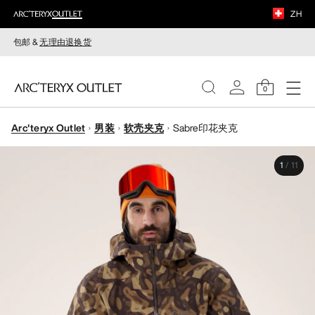
ZH
包邮 &
无理由退换货
0
Arc'teryx Outlet
男装
软壳夹克
Sabre印花夹克
女装
1
/
11
男装