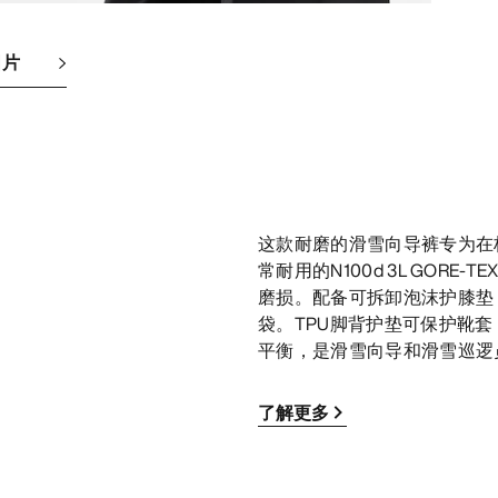
图片
这款耐磨的滑雪向导裤专为在
常耐用的N100d 3L GOR
磨损。配备可拆卸泡沫护膝垫
袋。TPU脚背护垫可保护靴
平衡，是滑雪向导和滑雪巡逻
了解更多