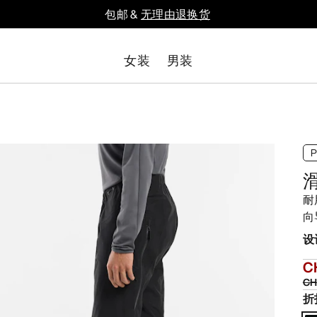
包邮 &
无理由退换货
女装
男装
耐
向
设
C
CH
折