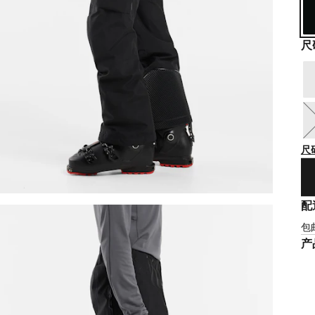
尺
尺
配
包
产