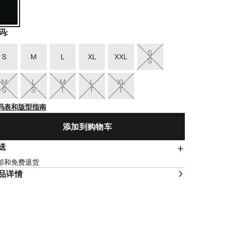
码
:
S
S
M
L
XL
XXL
S
M
L
M
L
XL
S
S
T
T
T
码表和版型指南
添加到购物车
送
邮和免费退货
品详情