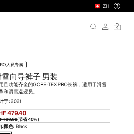
ZH
0
PRO人员专属
滑雪向导裤子 男装
用且功能齐全的GORE-TEX PRO长裤，适用于滑雪
导和滑雪巡逻员。
计于
:
2021
HF 479.40
F 799.00
(
节省
40
%)
扣颜色
:
Black