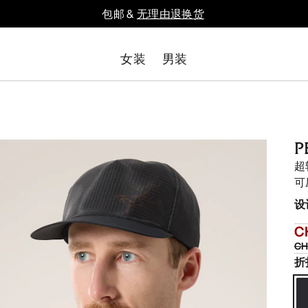
包邮 &
无理由退换货
女装
男装
P
超
可
设
C
CH
折