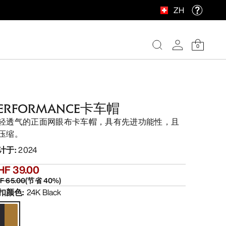
ZH
0
ERFORMANCE卡车帽
轻透气的正面网眼布卡车帽，具有先进功能性，且
压缩。
计于
:
2024
HF 39.00
F 65.00
(
节省
40
%)
扣颜色
:
24K Black