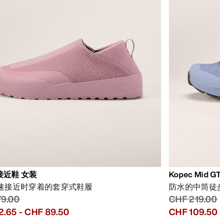
g接近鞋 女装
Kopec Mid 
速接近时穿着的套穿式鞋履
防水的中筒徒
79.00
CHF 219.00
2.65
-
CHF 89.50
CHF 109.50