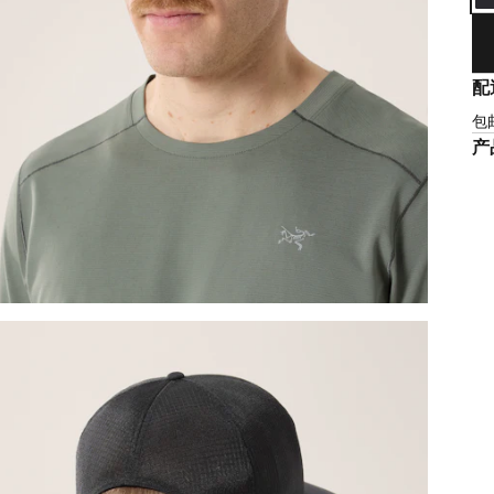
配
包
产