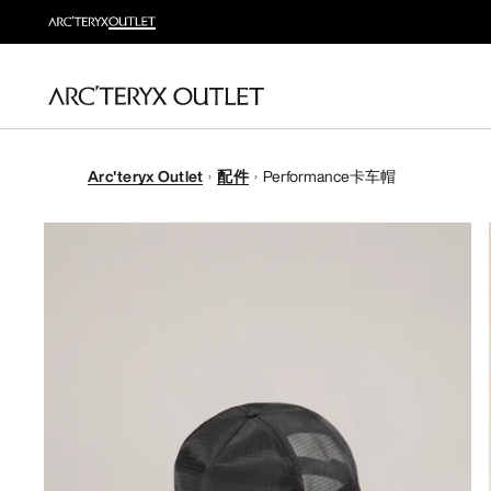
Arc'teryx Outlet
配件
Performance卡车帽