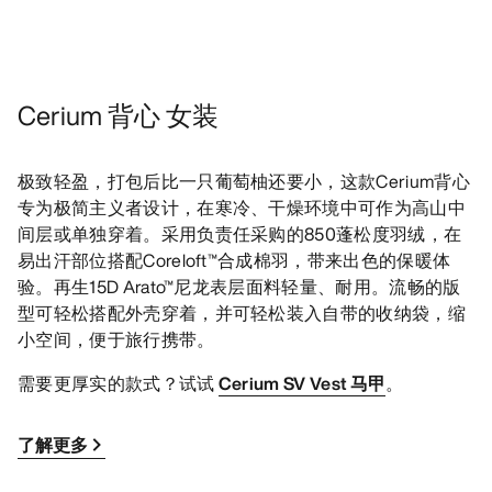
Cerium 背心 女装
极致轻盈，打包后比一只葡萄柚还要小，这款Cerium背心
专为极简主义者设计，在寒冷、干燥环境中可作为高山中
间层或单独穿着。采用负责任采购的850蓬松度羽绒，在
易出汗部位搭配Coreloft™合成棉羽，带来出色的保暖体
验。再生15D Arato™尼龙表层面料轻量、耐用。流畅的版
型可轻松搭配外壳穿着，并可轻松装入自带的收纳袋，缩
小空间，便于旅行携带。
需要更厚实的款式？试试
Cerium SV Vest 马甲
。
了解更多