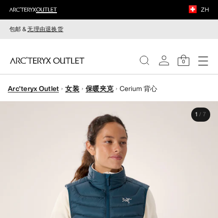
ZH
包邮 &
无理由退换货
0
Arc'teryx Outlet
女装
保暖夹克
Cerium 背心
女装
1
/
7
男装