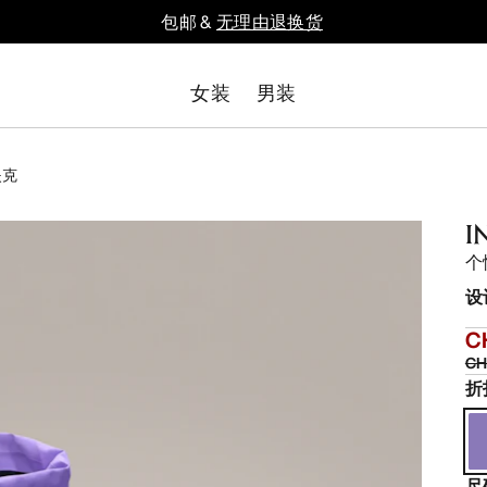
包邮 &
无理由退换货
女装
男装
雪夹克
I
个
设
C
CH
折
尺