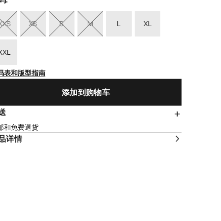
XXS
XS
S
M
L
XL
XXL
码表和版型指南
添加到购物车
送
邮和免费退货
品详情