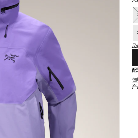
尺
配
包
产