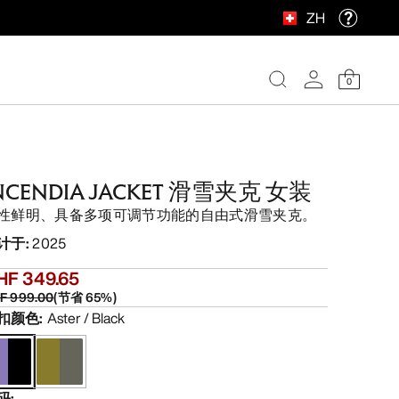
ZH
0
NCENDIA JACKET 滑雪夹克 女装
性鲜明、具备多项可调节功能的自由式滑雪夹克。
计于
:
2025
HF 349.65
F 999.00
(
节省
65
%)
扣颜色
:
Aster / Black
码
: