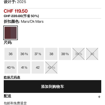
设计于
:
2025
CHF 119.50
CHF 239.00
(
节省
50
%)
折扣颜色
:
Mars/Dk Mars
尺码
:
36
36 ⅔
37 ⅓
38
38 ⅔
39 ⅓
40
40 ⅔
41 ⅓
42
42 ⅔
欧标尺码表
添加到购物车
配送
包邮和免费退货