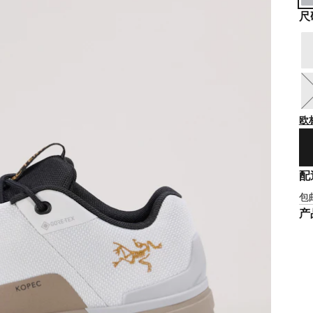
尺
欧
配
包
产