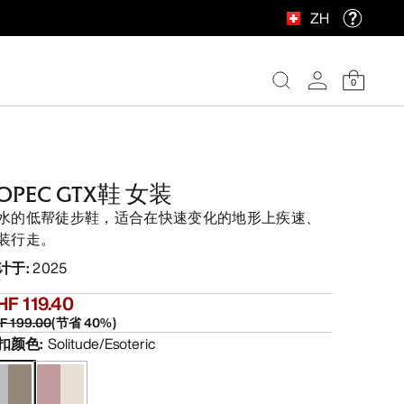
ZH
0
OPEC GTX鞋 女装
水的低帮徒步鞋，适合在快速变化的地形上疾速、
装行走。
计于
:
2025
HF 119.40
F 199.00
(
节省
40
%)
扣颜色
:
Solitude/Esoteric