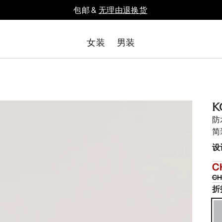
包邮 &
无理由退换货
女装
男装
K
防
简
设
C
CH
折