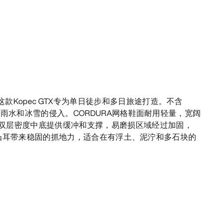
款Kopec GTX专为单日徒步和多日旅途打造。不含
层抵御雨水和冰雪的侵入。CORDURA网格鞋面耐用轻量，宽阔
双层密度中底提供缓冲和支撑，易磨损区域经过加固，
外底和定制凸耳带来稳固的抓地力，适合在有浮土、泥泞和多石块的