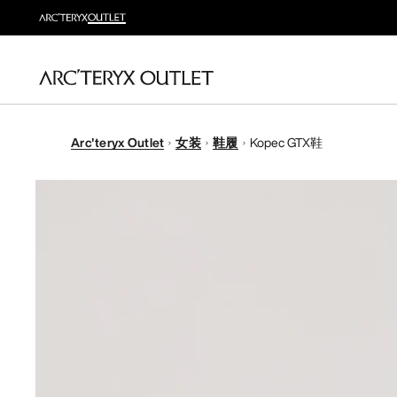
Arc'teryx Outlet
女装
鞋履
Kopec GTX鞋