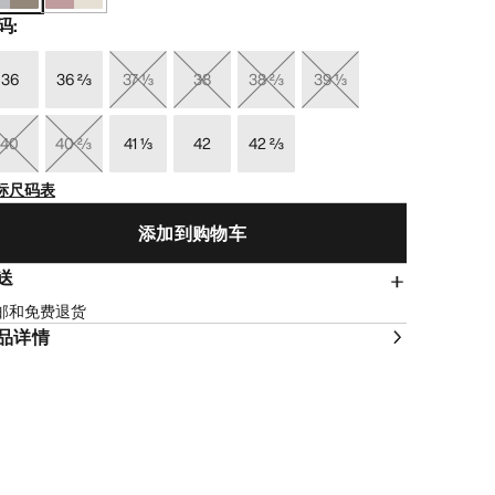
码
:
36
36 ⅔
37 ⅓
38
38 ⅔
39 ⅓
40
40 ⅔
41 ⅓
42
42 ⅔
标尺码表
添加到购物车
送
邮和免费退货
品详情