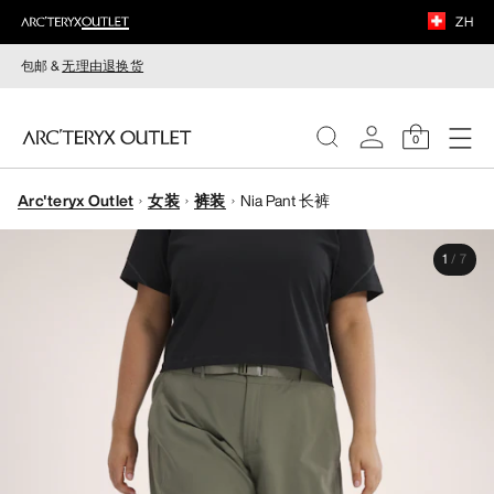
ZH
包邮 &
无理由退换货
0
Arc'teryx Outlet
女装
裤装
Nia Pant 长裤
女装
1
/
7
男装