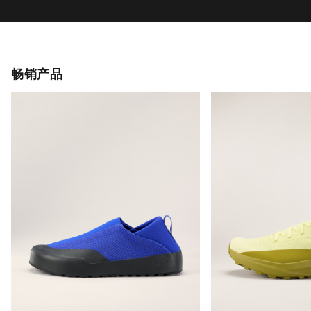
适合快速接近时穿着的套穿式鞋履
适应各类环境的长
CHF 179.00
CHF 189.00
CHF 62.65
-
CHF 89.50
CHF 94.50
-
CHF
帮助中心
我的账户
产品养护和修复