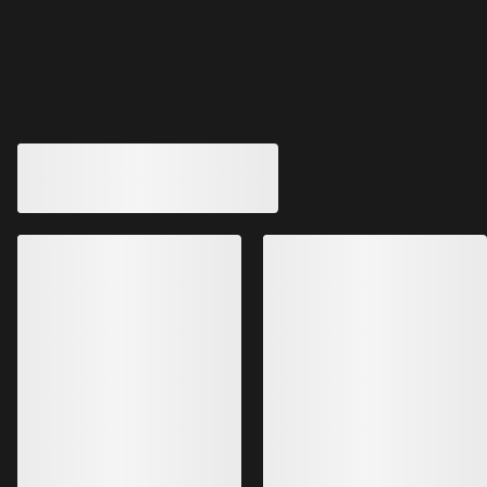
您可能也喜欢
Gamma SL长裤 女装
Gamma长裤 女装
轻量、耐久、多功能的软壳长裤
我们用途最广泛的
CHF 179.00
CHF 219.00
CHF 125.30
CHF 175.20