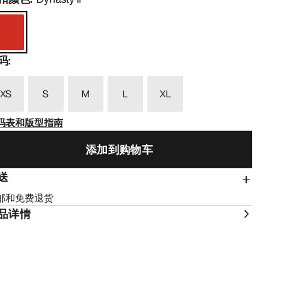
码
:
XS
S
M
L
XL
码表和版型指南
添加到购物车
送
邮和免费退货
品详情