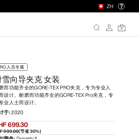
ZH
0
PRO人员专属
滑雪向导夹克 女装
磨而功能齐全的GORE-TEX PRO夹克，专为专业人
而设计。耐磨而功能齐全的GORE-TEX Pro夹克，专
专业人士而设计。
计于
:
2020
HF 699.30
F 999.00
(
节省
30
%)
扣颜色
:
Dynasty II