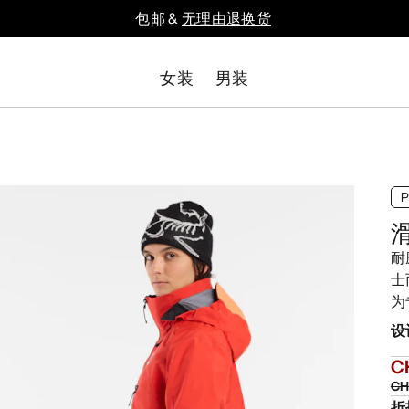
包邮 &
无理由退换货
女装
男装
耐
士
为
设
C
CH
折