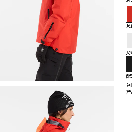
尺
尺
配
包
产