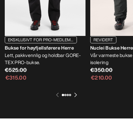
EKSKLUSIVT FOR PRO-MEDLEM...
REVIDERT
Bukse for høyfjellsførere Herre
Nuclei Bukse Herr
Lett, pakkvennlig og holdbar GORE-
Vår varmeste bukse
TEX PRO-bukse.
isolering
€525.00
€350.00
€315.00
€210.00