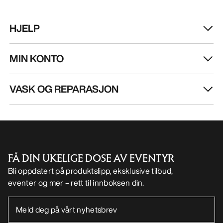
HJELP
MIN KONTO
VASK OG REPARASJON
FÅ DIN UKELIGE DOSE AV EVENTYR
Bli oppdatert på produktslipp, eksklusive tilbud,
eventer og mer – rett til innboksen din.