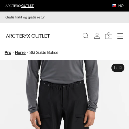
NO
Gratis frakt og gratis
retur
0
Pro
Herre
Ski Guide Bukse
DAMER
1
/
10
HERRER