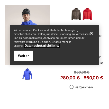
Help
VEILANCE
Wir verwenden Cookies und ähnliche Technologien,
einschließlich von Dritten, um deine Erfahrung zu verbessern
Conduit Daunenjacke
und zu personalisieren, Analysen zu unterstützen und dir
Herren
relevante Werbung zu zeigen. Erfahre mehr in
Datenschutzrichtlinie.
unserer
Raffinierte
Weiter
Neuinterpretation der
klassischen Daunenjacke
800,00 €
280,00 €
-
560,00 €
Vergleichen
Help
Atom SL Hoody Herren
Leichtester Atom Hoody für