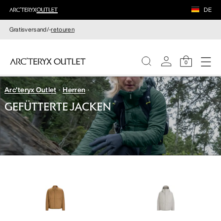
DE
Gratisversand/-
retouren
0
Arc'teryx Outlet
Herren
DAMEN
GEFÜTTERTE JACKEN
HERREN