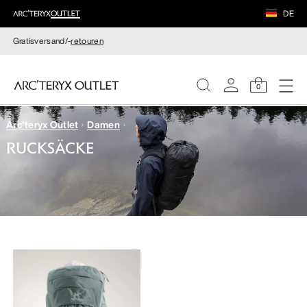
DE
Gratisversand/-
retouren
0
Arc'teryx Outlet
Damen
DAMEN
RUCKSÄCKE
HERREN