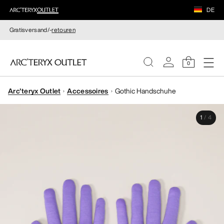
DE
Gratisversand/-
retouren
0
Arc'teryx Outlet
Accessoires
Gothic Handschuhe
DAMEN
1
/
4
HERREN