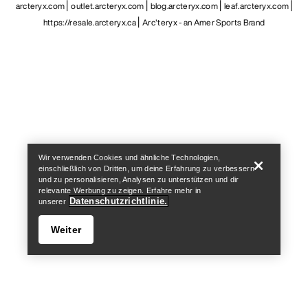
arcteryx.com
outlet.arcteryx.com
blog.arcteryx.com
leaf.arcteryx.com
https://resale.arcteryx.ca
Arc'teryx - an Amer Sports Brand
Help
Wir verwenden Cookies und ähnliche Technologien,
einschließlich von Dritten, um deine Erfahrung zu verbessern
und zu personalisieren, Analysen zu unterstützen und dir
relevante Werbung zu zeigen. Erfahre mehr in
Datenschutzrichtlinie.
unserer
Weiter