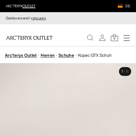
DE
Gratisversand/-
retouren
0
Arc'teryx Outlet
Herren
Schuhe
Kopec GTX Schuh
DAMEN
1
/
6
HERREN