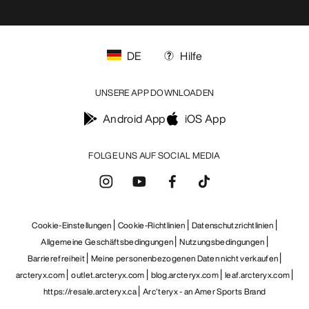
DE
Hilfe
UNSERE APP DOWNLOADEN
Android App
iOS App
FOLGE UNS AUF SOCIAL MEDIA
Cookie-Einstellungen
Cookie-Richtlinien
Datenschutzrichtlinien
Allgemeine Geschäftsbedingungen
Nutzungsbedingungen
Barrierefreiheit
Meine personenbezogenen Daten nicht verkaufen
arcteryx.com
outlet.arcteryx.com
blog.arcteryx.com
leaf.arcteryx.com
https://resale.arcteryx.ca
Arc'teryx - an Amer Sports Brand