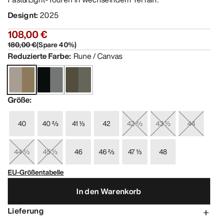
Designt
:
2025
108,00 €
180,00 €
(
Spare
40
%)
Reduzierte Farbe
:
Rune / Canvas
Größe
:
40
40 ⅔
41 ⅓
42
42 ⅔
43 ⅓
44
44 ⅔
45 ⅓
46
46 ⅔
47 ⅓
48
EU-Größentabelle
In den Warenkorb
Lieferung