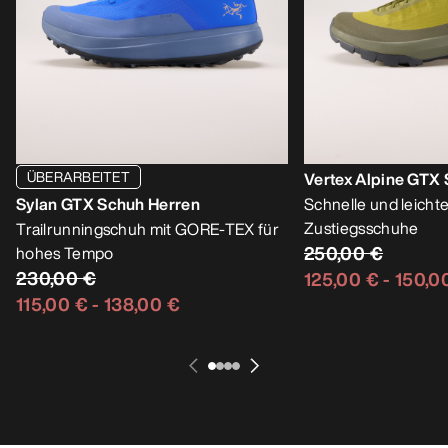
ÜBERARBEITET
Vertex Alpine GTX
Sylan GTX Schuh Herren
Schnelle und leich
Zustiegsschuhe
Trailrunningschuh mit GORE-TEX für
250,00 €
hohes Tempo
230,00 €
125,00 €
-
150,0
115,00 €
-
138,00 €