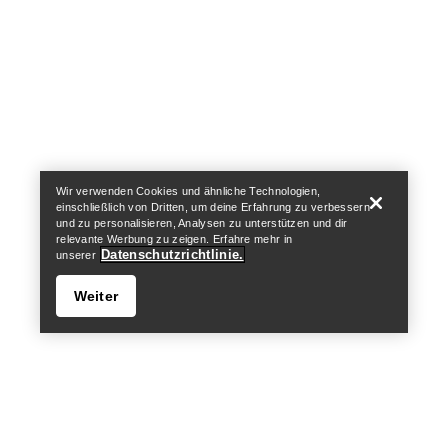
Help
Wir verwenden Cookies und ähnliche Technologien,
einschließlich von Dritten, um deine Erfahrung zu verbessern
und zu personalisieren, Analysen zu unterstützen und dir
relevante Werbung zu zeigen. Erfahre mehr in
Datenschutzrichtlinie.
unserer
Weiter
Help