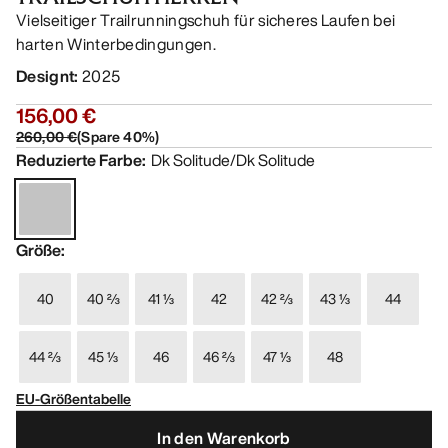
Vielseitiger Trailrunningschuh für sicheres Laufen bei
harten Winterbedingungen.
Designt
:
2025
156,00 €
260,00 €
(
Spare
40
%)
Reduzierte Farbe
:
Dk Solitude/Dk Solitude
Größe
:
40
40 ⅔
41 ⅓
42
42 ⅔
43 ⅓
44
44 ⅔
45 ⅓
46
46 ⅔
47 ⅓
48
EU-Größentabelle
In den Warenkorb