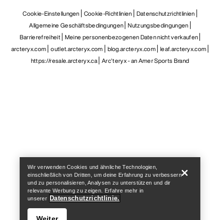
Cookie-Einstellungen
Cookie-Richtlinien
Datenschutzrichtlinien
Allgemeine Geschäftsbedingungen
Nutzungsbedingungen
Barrierefreiheit
Meine personenbezogenen Daten nicht verkaufen
arcteryx.com
outlet.arcteryx.com
blog.arcteryx.com
leaf.arcteryx.com
https://resale.arcteryx.ca
Arc'teryx - an Amer Sports Brand
Help
Wir verwenden Cookies und ähnliche Technologien,
einschließlich von Dritten, um deine Erfahrung zu verbessern
und zu personalisieren, Analysen zu unterstützen und dir
relevante Werbung zu zeigen. Erfahre mehr in
Datenschutzrichtlinie.
unserer
Weiter