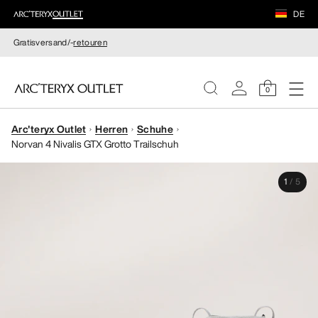
DE
Gratisversand/-
retouren
0
Arc'teryx Outlet
Herren
Schuhe
DAMEN
Norvan 4 Nivalis GTX Grotto Trailschuh
HERREN
1
/
5