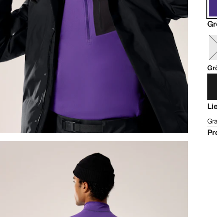
Gr
Gr
Li
Gra
Pr