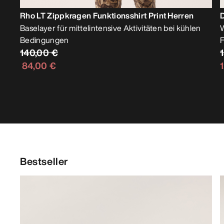
Rho LT Zippkragen Funktionsshirt Print Herren
D
Baselayer für mittelintensive Aktivitäten bei kühlen
W
Bedingungen
F
140,00 €
84,00 €
Bestseller