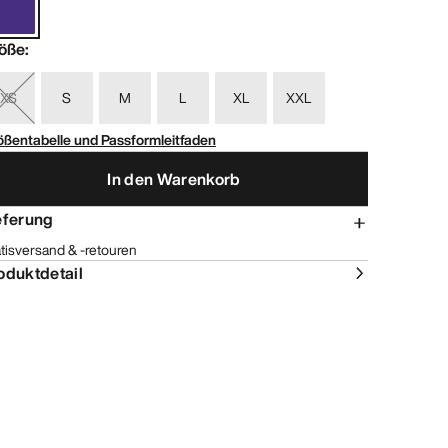
öße
:
XS
S
M
L
XL
XXL
ößentabelle und Passformleitfaden
In den Warenkorb
eferung
tisversand & -retouren
oduktdetail