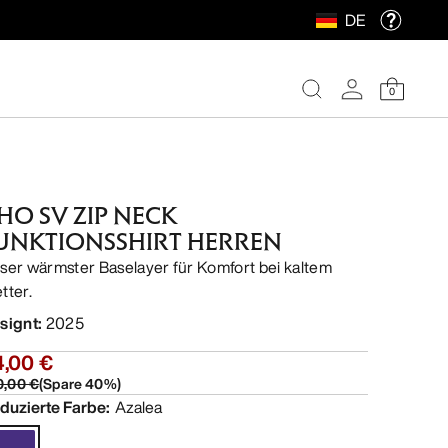
DE
0
HO SV ZIP NECK
UNKTIONSSHIRT HERREN
ser wärmster Baselayer für Komfort bei kaltem
tter.
signt
:
2025
4,00 €
0,00 €
(
Spare
40
%)
duzierte Farbe
:
Azalea