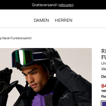
Gratisversand/-
retouren
DAMEN
HERREN
p Neck Funktionsshirt
R
F
Un
We
De
8
14
Re